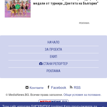
медали от турнира „Цветята на България“
РЕКЛАМА
НАЧАЛО
ЗА ПРОЕКТА
ЕКИП
СТАНИ РЕПОРТЕР
РЕКЛАМА
Контакти
Facebook
RSS
© MediaNews.BG. Всички права запазени.
Общи условия за ползване
.
×
Този сайт използва БИСКВИТКИ (cookies).Като продължавате да
Powered and owned by Intersat Ltd.