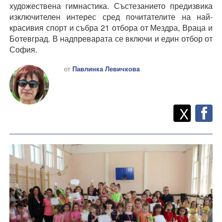
художествена гимнастика. Състезанието предизвика
изключителен интерес сред почитателите на най-
красивия спорт и събра 21 отбора от Мездра, Враца и
Ботевград. В надпреварата се включи и един отбор от
София.
от
Павлинка Левичкова
Twitt
Споделете
X
F