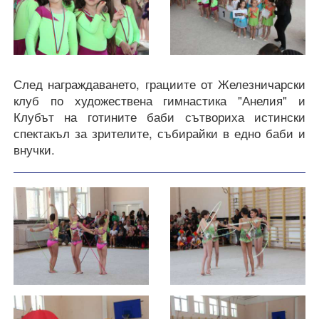
След награждаването, грациите от Железничарски
клуб по художествена гимнастика "Анелия" и
Клубът на готините баби сътвориха истински
спектакъл за зрителите, събирайки в едно баби и
внучки.