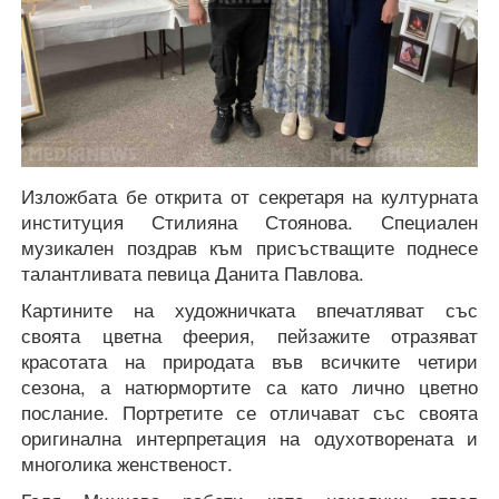
Изложбата бе открита от секретаря на културната
институция Стилияна Стоянова. Специален
музикален поздрав към присъстващите поднесе
талантливата певица Данита Павлова.
Картините на художничката впечатляват със
своята цветна феерия, пейзажите отразяват
красотата на природата във всичките четири
сезона, а натюрмортите са като лично цветно
послание. Портретите се отличават със своята
оригинална интерпретация на одухотворената и
многолика женственост.