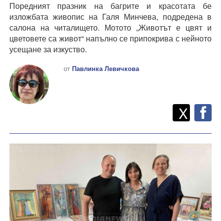
Поредният празник на багрите и красотата бе
изложбата живопис на Галя Минчева, подредена в
салона на читалището. Мотото „Животът е цвят и
цветовете са живот“ напълно се припокрива с нейното
усещане за изкуство.
от
Павлинка Левичкова
Twitt
Споделете
X
F