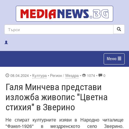
Меню
08.04.2024
•
Култура
• Регион /
Мездра
•
1074 •
0
Галя Минчева представи
изложба живопис "Цветна
стихия" в Зверино
Не спират културните изяви в Народно читалище
"Факел-1926" в мездренското село Зверино.