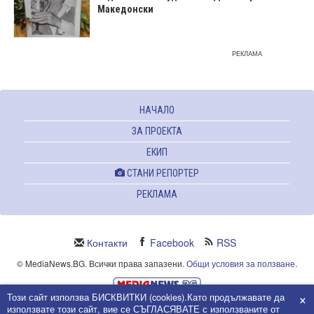
Македонски
РЕКЛАМА
НАЧАЛО
ЗА ПРОЕКТА
ЕКИП
СТАНИ РЕПОРТЕР
РЕКЛАМА
Контакти
Facebook
RSS
© MediaNews.BG. Всички права запазени.
Общи условия за ползване
.
×
Този сайт използва БИСКВИТКИ (cookies).Като продължавате да
Powered and owned by Intersat Ltd.
използвате този сайт, вие се СЪГЛАСЯВАТЕ с използваните от
Собственост на Интерсат ООД.