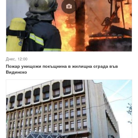
Днес, 12:00
Пожар унищожи покъщнина в жилищна сграда във
Видинско