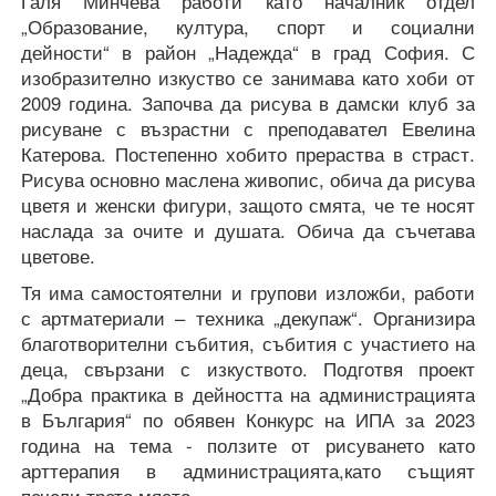
Галя Минчева работи като началник отдел
„Образование, култура, спорт и социални
дейности“ в район „Надежда“ в град София. С
изобразително изкуство се занимава като хоби от
2009 година. Започва да рисува в дамски клуб за
рисуване с възрастни с преподавател Евелина
Катерова. Постепенно хобито прераства в страст.
Рисува основно маслена живопис, обича да рисува
цветя и женски фигури, защото смята, че те носят
наслада за очите и душата. Обича да съчетава
цветове.
Тя има самостоятелни и групови изложби, работи
с артматериали – техника „декупаж“. Организира
благотворителни събития, събития с участието на
деца, свързани с изкуството. Подготвя проект
„Добра практика в дейността на администрацията
в България“ по обявен Конкурс на ИПА за 2023
година на тема - ползите от рисуването като
арттерапия в администрацията,като същият