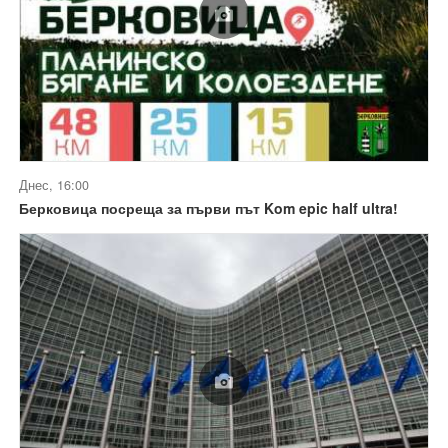
Днес, 16:00
Берковица посреща за първи път Kom epic half ultra!