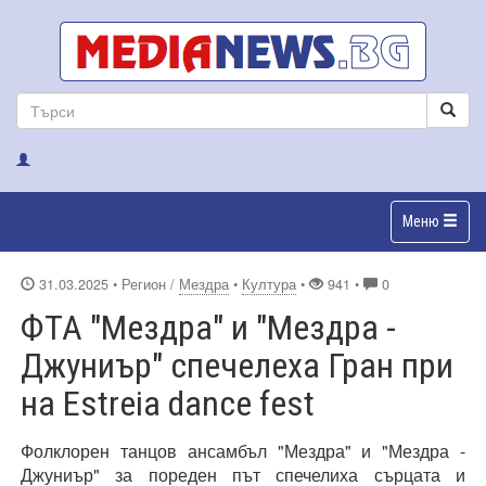
Меню
31.03.2025
• Регион /
Мездра
•
Култура
•
941 •
0
ФТА "Мездра" и "Мездра -
Джуниър" спечелеха Гран при
на Estreia dance fest
Фолклорен танцов ансамбъл "Мездра" и "Мездра -
Джуниър" за пореден път спечелиха сърцата и