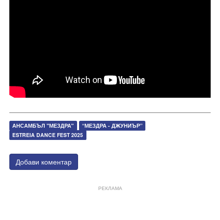
АНСАМБЪЛ "МЕЗДРА"
“МЕЗДРА - ДЖУНИЪР”
ESTREIA DANCE FEST 2025
Добави коментар
РЕКЛАМА