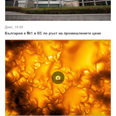
Днес, 15:30
България е №1 в ЕС по ръст на промишлените цени