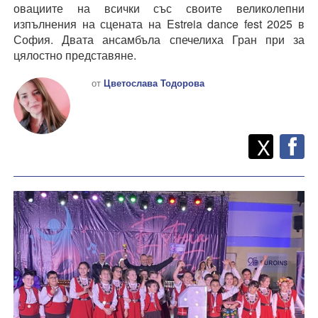
овациите на всички със своите великолепни
изпълнения на сцената на Estreia dance fest 2025 в
София. Двата ансамбъла спечелиха Гран при за
цялостно представяне.
от
Цветослава Тодорова
Twitt
Споделете
X
F