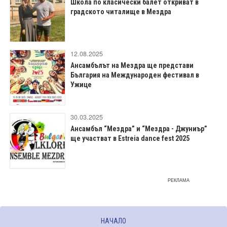
Школа по класически балет откриват в
градското читалище в Мездра
12.08.2025
Ансамбълът на Мездра ще представи
България на Международен фестивал в
Ужице
30.03.2025
Ансамбъл “Мездра” и “Мездра - Джуниър”
ще участват в Estreia dance fest 2025
РЕКЛАМА
НАЧАЛО