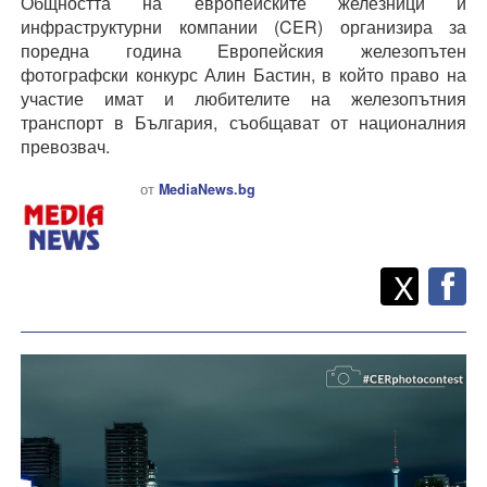
Общността на европейските железници и
инфраструктурни компании (CER) организира за
поредна година Европейския железопътен
фотографски конкурс Алин Бастин, в който право на
участие имат и любителите на железопътния
транспорт в България, съобщават от националния
превозвач.
от
MediaNews.bg
Twitt
Споделете
X
F