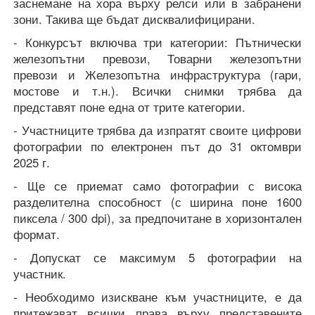
заснемане на хора върху релси или в забранени
зони. Такива ще бъдат дисквалифицирани.
- Конкурсът включва три категории: Пътнически
железопътни превози, Товарни железопътни
превози и Железопътна инфраструктура (гари,
мостове и т.н.). Всички снимки трябва да
представят поне една от трите категории.
- Участниците трябва да изпратят своите цифрови
фотографии по електронен път до 31 октомври
2025 г.
- Ще се приемат само фотографии с висока
разделителна способност (с ширина поне 1600
пиксела / 300 dpi), за предпочитане в хоризонтален
формат.
- Допускат се максимум 5 фотографии на
участник.
- Необходимо изискване към участниците, е да
притежават всички права върху представените