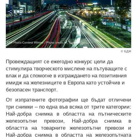
© БДЖ
Провеждащият се ежегодно конкурс цели да
стимулира творческото мислене на пътуващите с
влак и да спомогне в изграждането на позитивния
имидж на железниците в Европа като устойчив и
безопасен транспорт.
От изпратените фотографии ще бъдат отличени
три снимки – по една във всяка от трите категории:
Най-добра снимка в областта на пътническите
железопътни превози, Най-добра снимка в
областта на товарните железопътни превози и
Най-добра снимка в областта на железопътната