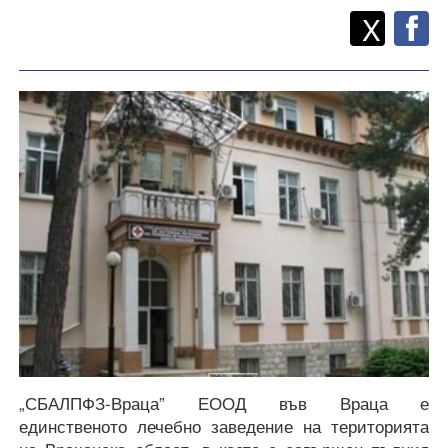
Twitt
Споделете
X
F
„СБАЛПФЗ-Враца” ЕООД във Враца е
единственото лечебно заведение на територията