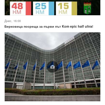
Днес, 16:00
Берковица посреща за първи път Kom epic half ultra!