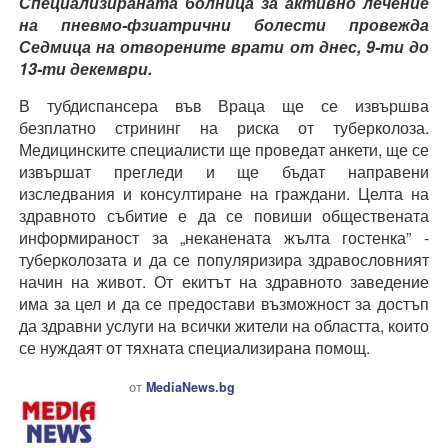
Специализираната болница за активно лечение
на пневмо-фзиатрични болести провежда
Седмица на отворените врати от днес, 9-ти до
13-ти декември.
В тубдиспансера във Враца ще се извършва
безплатно стрининг на риска от туберколоза.
Медицинските специалисти ще проведат анкети, ще се
извършат прегледи и ще бъдат направени
изследвания и консултиране на граждани. Целта на
здравното събитие е да се повиши обществената
информираност за „неканената жълта гостенка” -
туберколозата и да се популяризира здравословният
начин на живот. От екитът на здравното заведение
има за цел и да се предостави възможност за достъп
да здравни услуги на всички жители на областта, които
се нуждаят от тяхната специализирана помощ.
от
MediaNews.bg