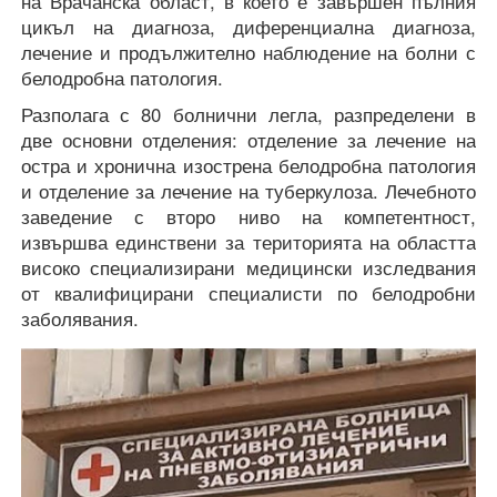
на Врачанска област, в което е завършен пълния
цикъл на диагноза, диференциална диагноза,
лечение и продължително наблюдение на болни с
белодробна патология.
Разполага с 80 болнични легла, разпределени в
две основни отделения: отделение за лечение на
остра и хронична изострена белодробна патология
и отделение за лечение на туберкулоза. Лечебното
заведение с второ ниво на компетентност,
извършва единствени за територията на областта
високо специализирани медицински изследвания
от квалифицирани специалисти по белодробни
заболявания.