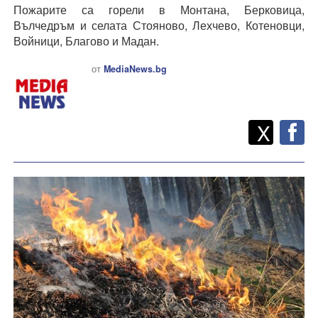
Пожарите са горели в Монтана, Берковица,
Вълчедръм и селата Стояново, Лехчево, Котеновци,
Войници, Благово и Мадан.
от
MediaNews.bg
Twitt
Споделете
X
F