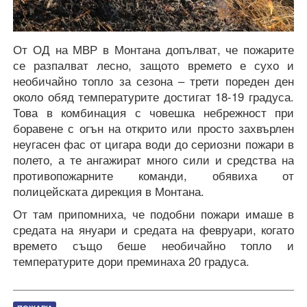
От ОД на МВР в Монтана допълват, че пожарите
се разпалват лесно, защото времето е сухо и
необичайно топло за сезона – трети пореден ден
около обяд температурите достигат 18-19 градуса.
Това в комбинация с човешка небрежност при
боравене с огън на открито или просто захвърлен
неугасен фас от цигара води до сериозни пожари в
полето, а те ангажират много сили и средства на
противопожарните команди, обявиха от
полицейската дирекция в Монтана.
От там припомниха, че подобни пожари имаше в
средата на януари и средата на февруари, когато
времето също беше необичайно топло и
температурите дори преминаха 20 градуса.