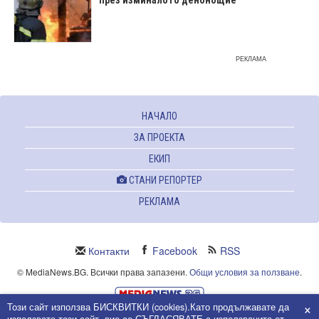
през изминалото денонощие
РЕКЛАМА
НАЧАЛО
ЗА ПРОЕКТА
ЕКИП
СТАНИ РЕПОРТЕР
РЕКЛАМА
Контакти
Facebook
RSS
© MediaNews.BG. Всички права запазени.
Общи условия за ползване
.
×
Този сайт използва БИСКВИТКИ (cookies).Като продължавате да
Powered and owned by Intersat Ltd.