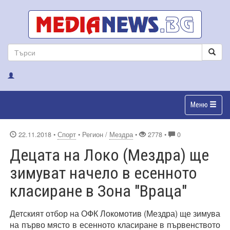
Меню
22.11.2018
•
Спорт
• Регион /
Мездра
•
2778 •
0
Децата на Локо (Мездра) ще
зимуват начело в есенното
класиране в Зона "Враца"
Детският отбор на ОФК Локомотив (Мездра) ще зимува
на първо място в есенното класиране в първенството