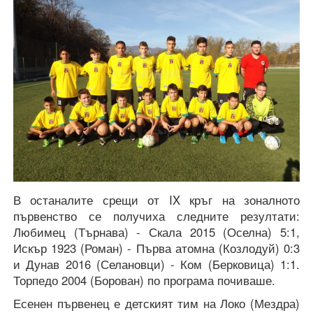
В останалите срещи от IX кръг на зоналното
първенство се получиха следните резултати:
Любимец (Търнава) - Скала 2015 (Оселна) 5:1,
Искър 1923 (Роман) - Първа атомна (Козлодуй) 0:3
и Дунав 2016 (Селановци) - Ком (Берковица) 1:1.
Торпедо 2004 (Борован) по програма почиваше.
Есенен първенец е детският тим на Локо (Мездра)