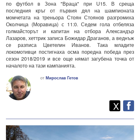
по футбол в Зона "Враца" при U15. В среща
последния кръг от първия дял на шампионата
момчетата на треньора Стоян Стоянов разгромиха
Околчица (Моравица) с 11:0. Седем гола отбеляза
голмайсторът и капитан на отбора Александър
Лазаров, хеттрик записа Божидар Драганов, а веднъж
се разписа Цветелин Иванов. Така младите
локомотивци постигнаха осма поредна победа през
сезон 2018/2019 и все още нямат загубена точка от
началото на тази кампанията.
от
Мирослав Гетов
Twitt
Споделете
X
F