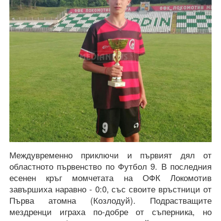
Междувременно приключи и първият дял от
областното първенство по Футбол 9. В последния
есенен кръг момчетата на ОФК Локомотив
завършиха наравно - 0:0, със своите връстници от
Първа атомна (Козлодуй). Подрастващите
мездренци играха по-добре от съперника, но