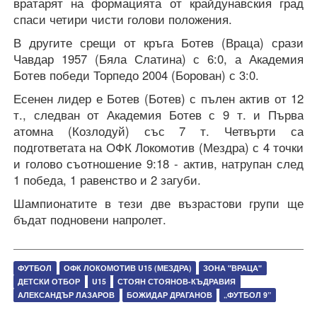
вратарят на формацията от крайдунавския град
спаси четири чисти голови положения.
В другите срещи от кръга Ботев (Враца) срази
Чавдар 1957 (Бяла Слатина) с 6:0, а Академия
Ботев победи Торпедо 2004 (Борован) с 3:0.
Есенен лидер е Ботев (Ботев) с пълен актив от 12
т., следван от Академия Ботев с 9 т. и Първа
атомна (Козлодуй) със 7 т. Четвърти са
подгответата на ОФК Локомотив (Мездра) с 4 точки
и голово съотношение 9:18 - актив, натрупан след
1 победа, 1 равенство и 2 загуби.
Шампионатите в тези две възрастови групи ще
бъдат подновени напролет.
ФУТБОЛ
ОФК ЛОКОМОТИВ U15 (МЕЗДРА)
ЗОНА "ВРАЦА"
ДЕТСКИ ОТБОР
U15
СТОЯН СТОЯНОВ-КЪДРАВИЯ
АЛЕКСАНДЪР ЛАЗАРОВ
БОЖИДАР ДРАГАНОВ
„ФУТБОЛ 9”