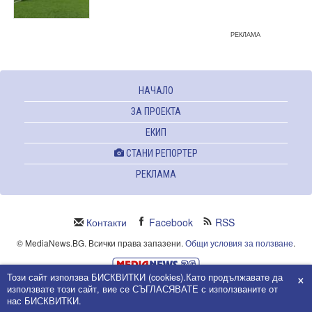
РЕКЛАМА
НАЧАЛО
ЗА ПРОЕКТА
ЕКИП
СТАНИ РЕПОРТЕР
РЕКЛАМА
Контакти
Facebook
RSS
© MediaNews.BG. Всички права запазени.
Общи условия за ползване
.
×
Този сайт използва БИСКВИТКИ (cookies).Като продължавате да
Powered and owned by Intersat Ltd.
използвате този сайт, вие се СЪГЛАСЯВАТЕ с използваните от
Собственост на Интерсат ООД.
нас БИСКВИТКИ.