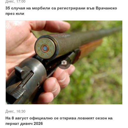
Днес, 17:00
35 случая на морбили са регистрирани във Врачанско
през юли
Днес, 16:30
На 8 август официално се открива ловният сезон на
пернат дивеч 2026