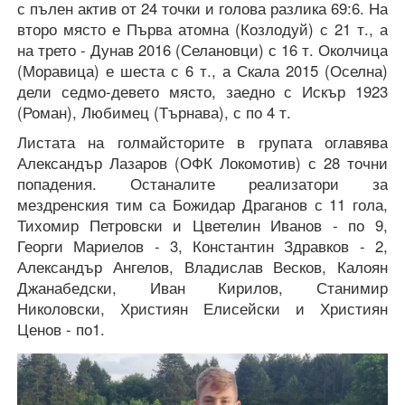
с пълен актив от 24 точки и голова разлика 69:6. На
второ място е Първа атомна (Козлодуй) с 21 т., а
на трето - Дунав 2016 (Селановци) с 16 т. Околчица
(Моравица) е шеста с 6 т., а Скала 2015 (Оселна)
дели седмо-девето място, заедно с Искър 1923
(Роман), Любимец (Търнава), с по 4 т.
Листата на голмайсторите в групата оглавява
Александър Лазаров (ОФК Локомотив) с 28 точни
попадения. Останалите реализатори за
мездренския тим са Божидар Драганов с 11 гола,
Тихомир Петровски и Цветелин Иванов - по 9,
Георги Мариелов - 3, Константин Здравков - 2,
Александър Ангелов, Владислав Весков, Калоян
Джанабедски, Иван Кирилов, Станимир
Николовски, Християн Елисейски и Християн
Ценов - по1.