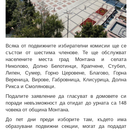
Всяка от подвижните избирателни комисии ще се
състои от шестима членове. Те ще обслужват
населените места град Монтана и селата
Николово, Долно Белотинци, Крапчене, Стубел,
Липен, Сумер, Горно Церовене, Благово, Горна
Вереница, Вирове, Габровница, Клисурица, Долна
Рикса и Смоляновци.
Подалите заявление да гласуват в домовете си
поради невъзможност да отидат до урната са 148
човека от община Монтана.
До пет дни преди изборите там, където има
образувани подвижни секции, могат да подадат