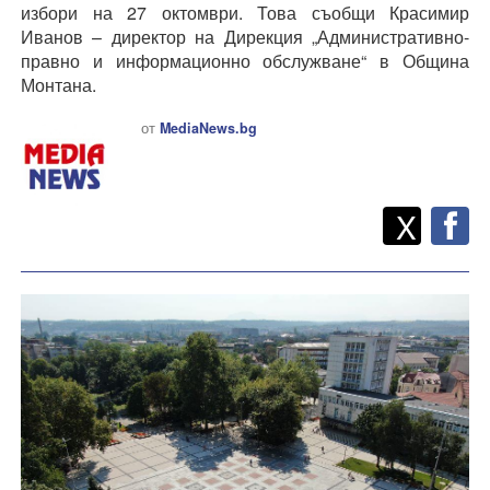
избори на 27 октомври. Това съобщи Красимир
Иванов – директор на Дирекция „Административно-
правно и информационно обслужване“ в Община
Монтана.
от
MediaNews.bg
Twitt
Споделете
X
F