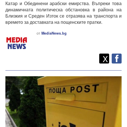
Катар и Обединени арабски емирства. Въпреки това
динамичната политическа обстановка в района на
Близкия и Среден Изток се отразява на транспорта и
времето за доставката на пощенските пратки.
от
MediaNews.bg
Twitt
Споделете
X
F