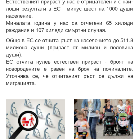
Естественият прираст у нас е отрицателен и с най-
лоши резултати в ЕС - минус шест на 1000 души
население.
Миналата година у нас са отчетени 65 хиляди
раждания и 107 хиляди смъртни случая.
Общо в ЕС се отчита ръст на населението до 511.8
милиона души (прираст от милион и половина
души).
ЕС отчита нулев естествен прираст - броят на
новородените е равен на броя на починалите.
Уточнява се, че отчитаният ръст се дължи на
миграцията.