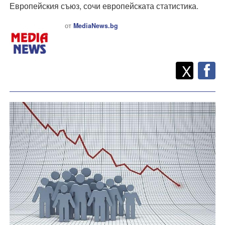
Европейския съюз, сочи европейската статистика.
от
MediaNews.bg
Twitt
Споделете
X
F