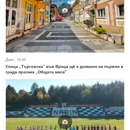
Днес, 16:00
Улица „Търговска“ във Враца щe е домакин на първия в
града празник „Общата маса"