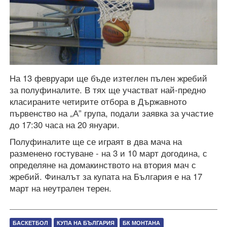
На 13 февруари ще бъде изтеглен пълен жребий
за полуфиналите. В тях ще участват най-предно
класираните четирите отбора в Държавното
първенство на „А” група, подали заявка за участие
до 17:30 часа на 20 януари.
Полуфиналите ще се играят в два мача на
разменено гостуване - на 3 и 10 март догодина, с
определяне на домакинството на втория мач с
жребий. Финалът за купата на България е на 17
март на неутрален терен.
БАСКЕТБОЛ
КУПА НА БЪЛГАРИЯ
БК МОНТАНА