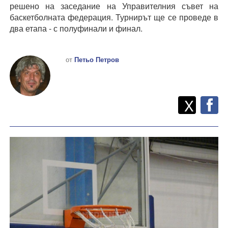
решено на заседание на Управителния съвет на
баскетболната федерация. Турнирът ще се проведе в
два етапа - с полуфинали и финал.
от
Петьо Петров
Twitt
Споделете
X
F