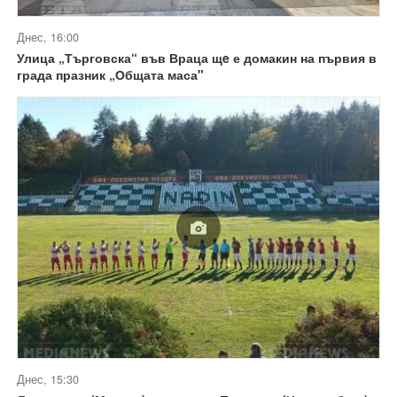
Днес, 16:00
Улица „Търговска“ във Враца щe е домакин на първия в
града празник „Общата маса"
Днес, 15:30