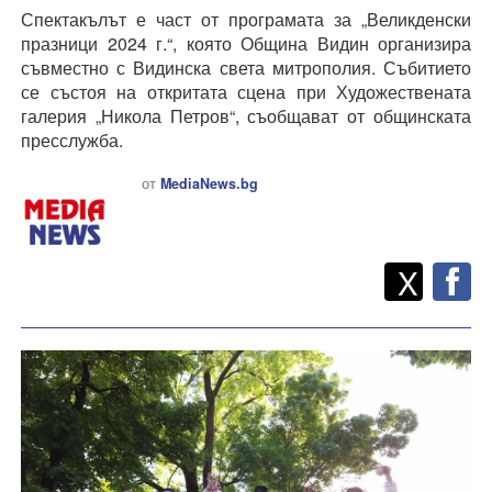
Спектакълът е част от програмата за „Великденски
празници 2024 г.“, която Община Видин организира
съвместно с Видинска света митрополия. Събитието
се състоя на откритата сцена при Художествената
галерия „Никола Петров“, съобщават от общинската
пресслужба.
от
MediaNews.bg
Twitt
Споделете
X
F