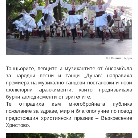
© Община Видин
Танцьорите, певците и музикантите от Ансамбъла
за народни песни и танци „Дунав“ направиха
премиера на музикално-танцови постановки и нови
фолклорни аранжименти, които предизвикаха
бурни аплодисменти
от зрителите.
Те отправиха към многобройната публика
пожелание за здраве, мир и благополучие по повод
предстоящия християнски празник – Възкресение
Христово.