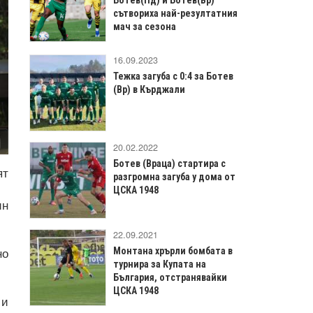
сътвориха най-резултатния
мач за сезона
16.09.2023
Тежка загуба с 0:4 за Ботев
(Вр) в Кърджали
20.02.2022
Ботев (Враца) стартира с
ят
разгромна загуба у дома от
ЦСКА 1948
ин
22.09.2021
но
Монтана хрърли бомбата в
турнира за Купата на
България, отстранявайки
ЦСКА 1948
 и