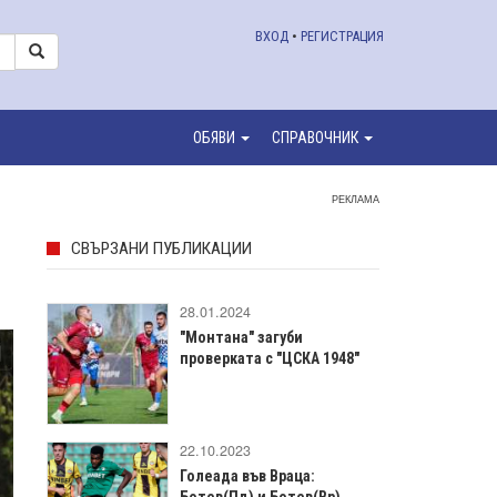
ВХОД
•
РЕГИСТРАЦИЯ
ОБЯВИ
СПРАВОЧНИК
РЕКЛАМА
СВЪРЗАНИ ПУБЛИКАЦИИ
28.01.2024
"Монтана" загуби
проверката с "ЦСКА 1948"
22.10.2023
Голеада във Враца:
Ботев(Пд) и Ботев(Вр)