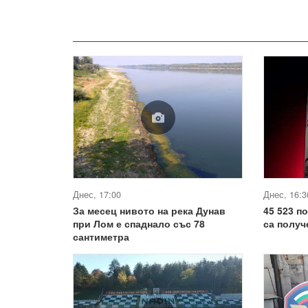
Днес, 17:00
Днес, 16:3
За месец нивото на река Дунав
45 523 п
при Лом е спаднало със 78
са получ
сантиметра