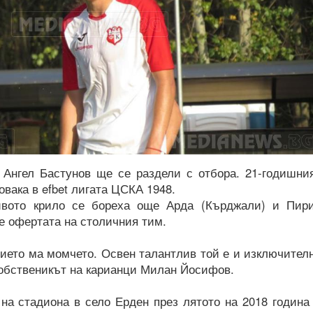
 Ангел Бастунов ще се раздели с отбора. 21-годишни
вака в efbet лигата ЦСКА 1948.
ивото крило се бореха още Арда (Кърджали) и Пир
ие офертата на столичния тим.
ието ма момчето. Освен талантлив той е и изключител
обственикът на карианци Милан Йосифов.
на стадиона в село Ерден през лятото на 2018 година