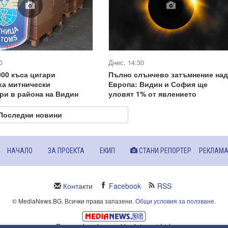
0
Днес, 14:30
000 къса цигари
Пълно слънчево затъмнение над
ха митнически
Европа: Видин и София ще
ри в района на Видин
уловят 1% от явлението
Последни новини
НАЧАЛО
ЗА ПРОЕКТА
ЕКИП
СТАНИ РЕПОРТЕР
РЕКЛАМ
Контакти
Facebook
RSS
© MediaNews.BG. Всички права запазени.
Общи условия за ползване
.
Powered and owned by Intersat Ltd.