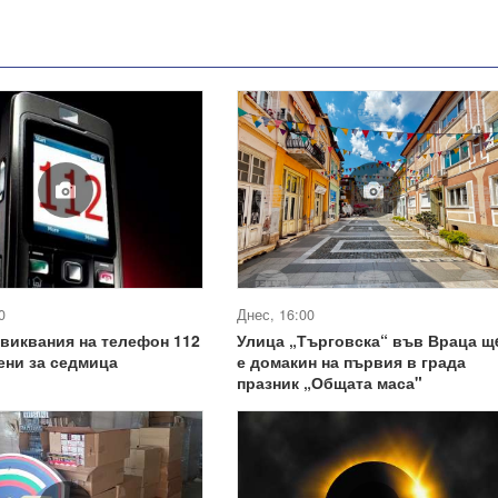
0
Днес, 16:00
овиквания на телефон 112
Улица „Търговска“ във Враца щ
ени за седмица
е домакин на първия в града
празник „Общата маса"