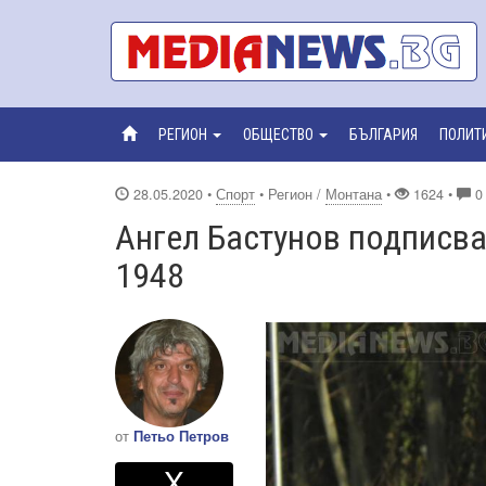
РЕГИОН
ОБЩЕСТВО
БЪЛГАРИЯ
ПОЛИТ
28.05.2020
•
Спорт
• Регион /
Монтана
•
1624 •
0
Ангел Бастунов подписва
1948
от
Петьо Петров
Twitter
Споделете
X