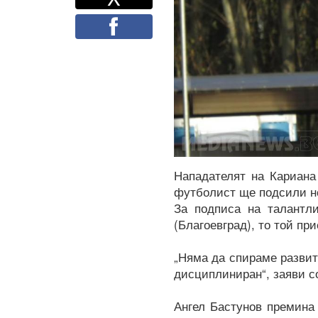
Facebook
Нападателят на Кариана
футболист ще подсили но
За подписа на талантл
(Благоевград), то той пр
„Няма да спираме развит
дисциплиниран“, заяви с
Ангел Бастунов премина 