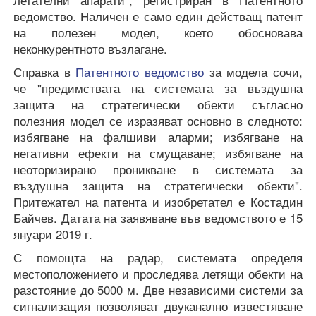
ведомство. Наличен е само един действащ патент
на полезен модел, което обосновава
неконкурентното възлагане.
Справка в
Патентното ведомство
за модела сочи,
че "предимствата на системата за въздушна
защита на стратегически обекти съгласно
полезния модел се изразяват основно в следното:
избягване на фалшиви аларми; избягване на
негативни ефекти на смущаване; избягване на
неоторизирано проникване в системата за
въздушна защита на стратегически обекти".
Притежател на патента и изобретател е Костадин
Байчев. Датата на заявяване във ведомството е 15
януари 2019 г.
С помощта на радар, системата определя
местоположението и проследява летящи обекти на
разстояние до 5000 м. Две независими системи за
сигнализация позволяват двуканално известяване