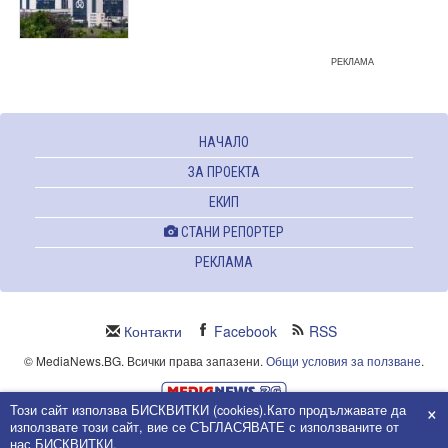
РЕКЛАМА
НАЧАЛО
ЗА ПРОЕКТА
ЕКИП
СТАНИ РЕПОРТЕР
РЕКЛАМА
Контакти
Facebook
RSS
© MediaNews.BG. Всички права запазени.
Общи условия за ползване
.
×
Този сайт използва БИСКВИТКИ (cookies).Като продължавате да
Powered and owned by Intersat Ltd.
използвате този сайт, вие се СЪГЛАСЯВАТЕ с използваните от
Собственост на Интерсат ООД.
нас БИСКВИТКИ.