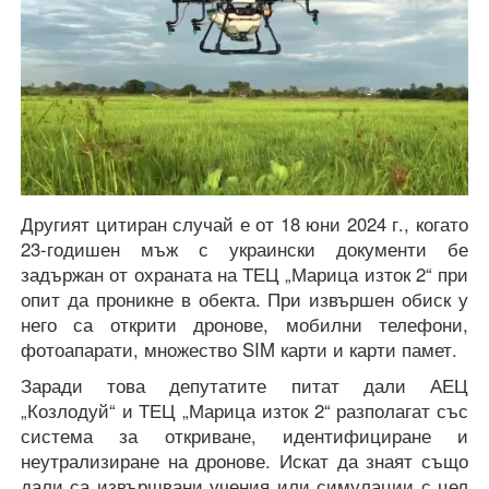
Другият цитиран случай е от 18 юни 2024 г., когато
23-годишен мъж с украински документи бе
задържан от охраната на ТЕЦ „Марица изток 2“ при
опит да проникне в обекта. При извършен обиск у
него са открити дронове, мобилни телефони,
фотоапарати, множество SIM карти и карти памет.
Заради това депутатите питат дали АЕЦ
„Козлодуй“ и ТЕЦ „Марица изток 2“ разполагат със
система за откриване, идентифициране и
неутрализиране на дронове. Искат да знаят също
дали са извършвани учения или симулации с цел