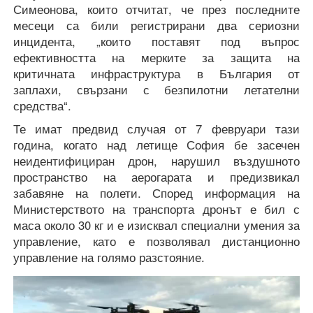
Симеонова, които отчитат, че през последните
месеци са били регистрирани два сериозни
инцидента, „които поставят под въпрос
ефективността на мерките за защита на
критичната инфраструктура в България от
заплахи, свързани с безпилотни летателни
средства“.
Те имат предвид случая от 7 февруари тази
година, когато над летище София бе засечен
неидентифициран дрон, нарушил въздушното
пространство на аерогарата и предизвикал
забавяне на полети. Според информация на
Министерството на транспорта дронът е бил с
маса около 30 кг и е изисквал специални умения за
управление, като е позволявал дистанционно
управление на голямо разстояние.