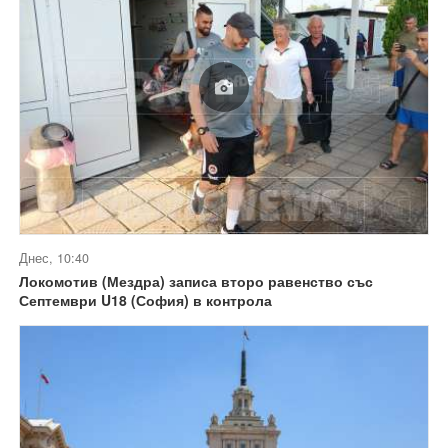
Днес, 10:40
Локомотив (Мездра) записа второ равенство със
Септември U18 (София) в контрола