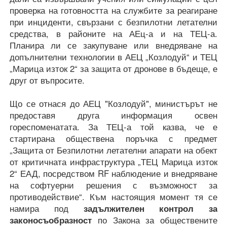
проверка на готовността на службите за реагиране
при инциденти, свързани с безпилотни летателни
средства, в районите на АЕц-а и на ТЕЦ-а.
Планира ли се закупуване или внедряване на
допълнителни технологии в АЕЦ „Козлодуй“ и ТЕЦ
„Марица изток 2“ за защита от дронове в бъдеще, е
друг от въпросите.
Що се отнася до АЕЦ "Козлодуй", министърът не
предоставя друга информация освен
гореспоменатата. За ТЕЦ-а той казва, че е
стартирана обществена поръчка с предмет
„Защита от Безпилотни летателни апарати на обект
от критичната инфраструктура „ТЕЦ Марица изток
2“ ЕАД, посредством RF наблюдение и внедряване
на софтуерни решения с възможност за
противодействие“. Към настоящия момент тя се
намира под
задължителен контрол за
законосъобразност
по Закона за обществените