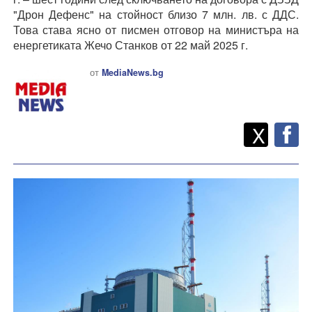
"Дрон Дефенс" на стойност близо 7 млн. лв. с ДДС.
Това става ясно от писмен отговор на министъра на
енергетиката Жечо Станков от 22 май 2025 г.
от
MediaNews.bg
Twitt
Споделете
X
F