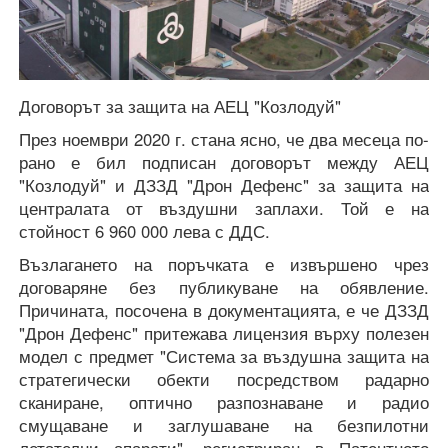
Договорът за защита на АЕЦ "Козлодуй"
През ноември 2020 г. стана ясно, че два месеца по-
рано е бил подписан договорът между АЕЦ
"Козлодуй" и ДЗЗД "Дрон Дефенс" за защита на
централата от въздушни заплахи. Той е на
стойност 6 960 000 лева с ДДС.
Възлагането на поръчката е извършено чрез
договаряне без публикуване на обявление.
Причината, посочена в документацията, е че ДЗЗД
"Дрон Дефенс" притежава лицензия върху полезен
модел с предмет "Система за въздушна защита на
стратегически обекти посредством радарно
сканиране, оптично разпознаване и радио
смущаване и заглушаване на безпилотни
летателни апарати", регистриран в Патентното