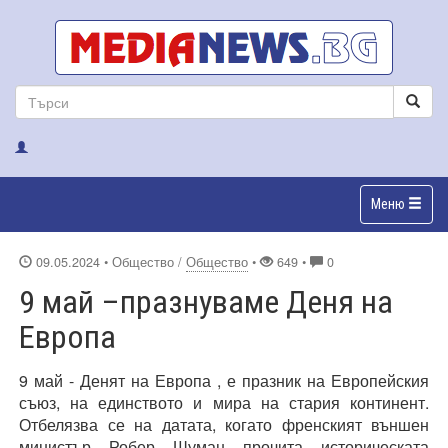
Меню
09.05.2024
• Общество /
Общество
•
649 •
0
9 май –празнуваме Деня на
Европа
9 май - Денят на Европа , е празник на Европейския
съюз, на единството и мира на стария континент.
Отбелязва се на датата, когато френският външен
министър Робер Шуман прочита историческата