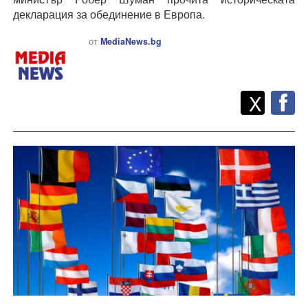
декларация за обединение в Европа.
от
MediaNews.bg
Twitt
Споделете
X
F