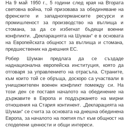
На 9 май 1950 г., 5 години след края на Втората
световна война, той призовава за обединяване на
френските и западногерманските ресурси и
промишленост за производство на въглища и
стомана, за да се избегнат бъдещи военни
конфликти. „Декларацията на Шуман“ е в основата
на Европейската общност за въглища и стомана,
предшественик на днешния ЕС.
Робер Шуман предлага да се създаде
наднационална европейска институция, която да
отговаря за управлението на отрасъла. Страните,
към които той се обръща, доскоро са участвали в
унищожителен военен конфликт помежду си. На
този ден се поставя началото на обединение на
държавите в Европа и поддържането на мирни
отношения на Стария континент. „Декларацията на
Шуман“ се счита за основата на днешна обединена
Европа, за началото на поетия път към общност на
споделени ценности и общи интереси.