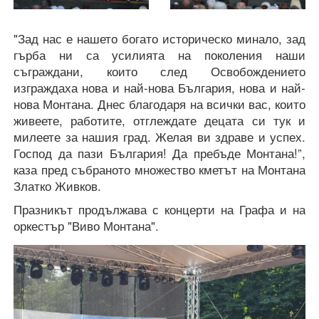
"Зад нас е нашето богато историческо минало, зад
гърба ни са усилията на поколения наши
съграждани, които след Освобождението
изграждаха нова и най-нова България, нова и най-
нова Монтана. Днес благодаря на всички вас, които
живеете, работите, отглеждате децата си тук и
милеете за нашия град. Желая ви здраве и успех.
Господ да пази България! Да пребъде Монтана!”,
каза пред събраното множество кметът на Монтана
Златко Живков.
Празникът продължава с концерти на Графа и на
оркестър "Виво Монтана".