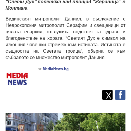
"Свети Дух“ полетяха над площад "Жеравица” в
Монтана
Видинският митрополит Даниил, в съслужение с
Неврокопския митрополит Серафим и свещеници от
цялата епархия, отслужиха водосвет за здраве и
благоденствие на хората. "Светият Дух е символ на
изконния човешки стремеж към истината. Истината е
същността на Светата троица”, обърна се към
събралото се множество митрополит Даниил.
от
MediaNews.bg
Twitt
Споделете
X
F