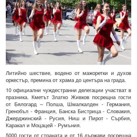
Литийно шествие, водено от мажоретки и духов
оркестър, премина от храма до центъра на града.
10 официални чуждестранни делегации участват в
празника. Кметът Златко Живков посрещна гости
от Бялогард – Полша, Шмалкалден - Германия,
Гренобъл - Франция, Банска Бистрица - Словакия,
Джерджинский - Русия, Ниш и Пирот - Сърбия,
Каракал и Моцацей - Румъния.
5000 гости от страната и от 16 държави посрещна