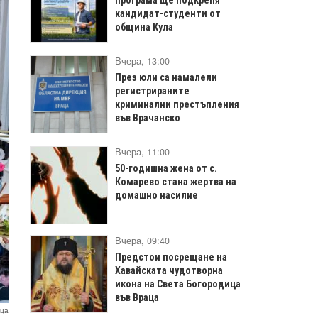
кандидат-студенти от
община Кула
Вчера, 13:00
През юли са намалели
регистрираните
криминални престъпления
във Врачанско
Вчера, 11:00
50-годишна жена от с.
Комарево стана жертва на
домашно насилие
Вчера, 09:40
Предстои посрещане на
Хавайската чудотворна
икона на Света Богородица
във Враца
ца