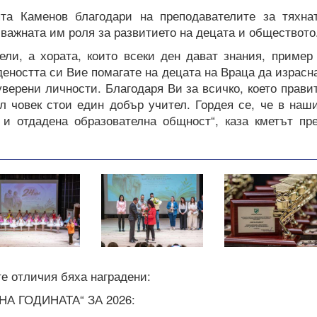
та Каменов благодари на преподавателите за тяхна
 важната им роля за развитието на децата и обществото
ели, а хората, които всеки ден дават знания, пример
деността си Вие помагате на децата на Враца да израсн
уверени личности. Благодаря Ви за всичко, което прави
л човек стои един добър учител. Гордея се, че в наш
 и отдадена образователна общност“, каза кметът пр
те отличия бяха наградени:
А ГОДИНАТА“ ЗА 2026: