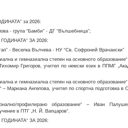
ДИНАТА” за 2026:
ова - група “Бамби” - ДГ “Вълшебница”;
ГОДИНАТА“ ЗА 2026:
тап” - Веселка Вълчева - НУ “Св. Софроний Врачански”
иална и гимназиална степен на основното образование“
Тихомир Григоров, учител по немски език в ППМГ „Ака
иална и гимназиална степен на основното образование“
“ – Мариана Ангелова, учител по спортна подготовка в 
ионално/профилирано образование“ – Иван Палуше
учение в ПТГ „Н. Й. Вапцаров“.
ГОДИНАТА“ ЗА 2026: