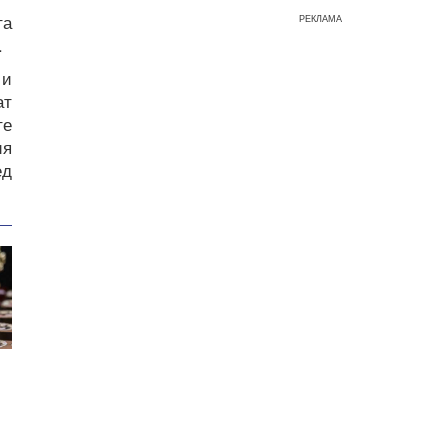
та
РЕКЛАМА
.
 и
ат
те
ия
ед