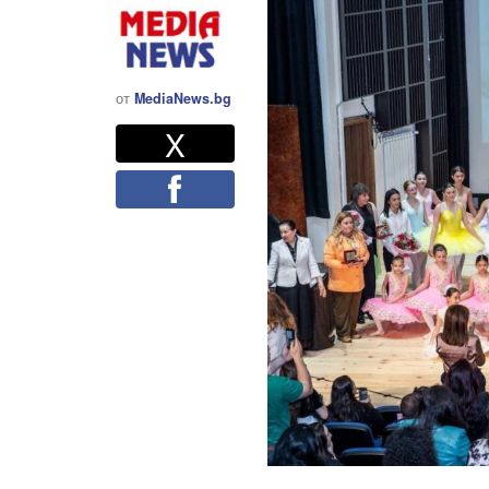
от
MediaNews.bg
Twitter
Споделете
X
Facebook