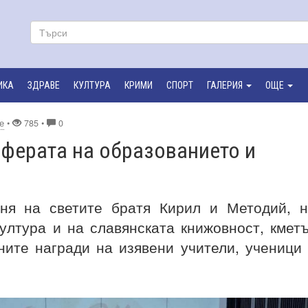
ИКА
ЗДРАВЕ
КУЛТУРА
КРИМИ
СПОРТ
ГАЛЕРИЯ
ОЩЕ
е
•
785 •
0
сферата на образованието и
ня на светите братя Кирил и Методий, 
култура и на славянската книжовност, кмет
ите награди на изявени учители, ученици