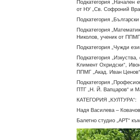
Подкатегория „Начален е
от НУ „Св. Софроний Вра
Подкатегория „Български 
Подкатегория „Математи
Николов, ученик от ППМГ
Подкатегория „Чужди езиц
Подкатегория „Изкуства,
Климент Охридски“, Ивон
ППМГ „Акад. Иван Ценов“
Подкатегория „Професио
ПТГ „Н. Й. Вапцаров“ и 
КАТЕГОРИЯ „КУЛТУРА“:
Надя Василева – Ковачов
Балетно студио „АРТ“ към