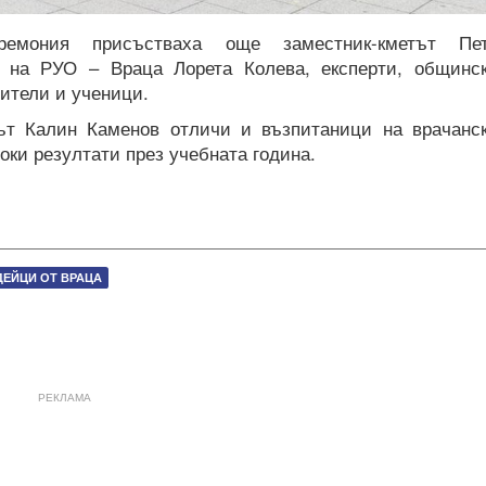
ремония присъстваха още заместник-кметът Пе
т на РУО – Враца Лорета Колева, експерти, общинс
чители и ученици.
ът Калин Каменов отличи и възпитаници на врачанс
оки резултати през учебната година.
ДЕЙЦИ ОТ ВРАЦА
РЕКЛАМА