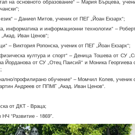
тап на основното образование“ – Мария Бърцева, учен
чански“;
език“ – Даниел Митов, ученик от ПЕГ „Йоан Екзарх“;
ка, информатика и информационни технологии“ – Робер
 „Акад. Иван Ценов“;
и“ – Виктория Ропонска, ученик от ПЕГ „Йоан Екзарх“;
 физическа култура и спорт“ – Деница Тошева от СУ „С
а Йорданова от СУ „Отец Паисий“ и Моника Георгиева 
;
нално/профилирано обучение“ – Момчил Колев, ученик 
Мартин Андреев от ППМГ „Акад. Иван Ценов“.
ска от ДКТ - Враца;
 НЧ “Развитие - 1869”.