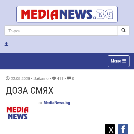
Меню
22.05.2026
•
Забавно
•
411 •
0
ДОЗА СМЯХ
от
MediaNews.bg
Twitt
Споделете
X