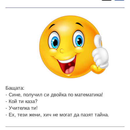
F
Бащата:
- Сине, получил си двойка по математика!
- Кой ти каза?
- Учителка ти!
- Ех, тези жени, хич не могат да пазят тайна.