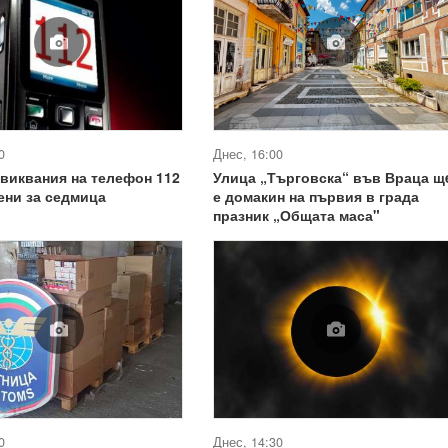
0
Днес, 16:00
овиквания на телефон 112
Улица „Търговска“ във Враца щ
ени за седмица
е домакин на първия в града
празник „Общата маса"
0
Днес, 14:30