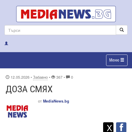
Меню
12.05.2026
•
Забавно
•
367 •
0
ДОЗА СМЯХ
от
MediaNews.bg
Twitt
Споделете
X