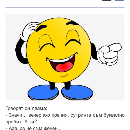
F
Говорят си двама:
- Значи... вечер ако препия, сутринта съм буквално
пребит! А ти?
- Ааа, аз не съм женен...