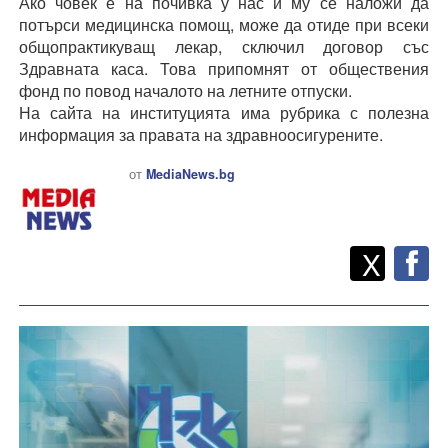
Ако човек е на почивка у нас и му се наложи да
потърси медицинска помощ, може да отиде при всеки
общопрактикуващ лекар, сключил договор със
Здравната каса. Това припомнят от обществения
фонд по повод началото на летните отпуски.
На сайта на институцията има рубрика с полезна
информация за правата на здравноосигурените.
от
MediaNews.bg
Twitt
Споделете
X
F