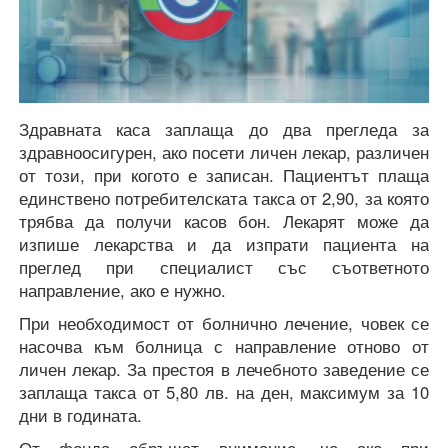
Здравната каса заплаща до два прегледа за
здравноосигурен, ако посети личен лекар, различен
от този, при когото е записан. Пациентът плаща
единствено потребителската такса от 2,90, за която
трябва да получи касов бон. Лекарят може да
изпише лекарства и да изпрати пациента на
преглед при специалист със съответното
направление, ако е нужно.
При необходимост от болнично лечение, човек се
насочва към болница с направление отново от
личен лекар. За престоя в лечебното заведение се
заплаща такса от 5,80 лв. на ден, максимум за 10
дни в годината.