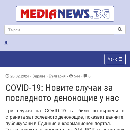
Меню
26.02.2024
•
Здраве
•
България
•
544 •
0
COVID-19: Новите случаи за
последното денонощие у нас
Т
ри случая на COVID-19 са били потвърдени в
страната за последното денонощие, показват данните,
публикувани в Единния информационен портал.
Те са открити с помощта на 214 PCR и антигенни