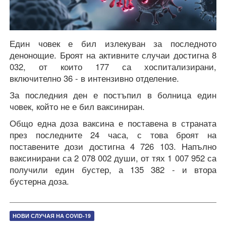
Един човек е бил излекуван за последното
денонощие. Броят на активните случаи достигна 8
032, от които 177 са хоспитализирани,
включително 36 - в интензивно отделение.
За последния ден е постъпил в болница един
човек, който не е бил ваксиниран.
Общо една доза ваксина е поставена в страната
през последните 24 часа, с това броят на
поставените дози достигна 4 726 103. Напълно
ваксинирани са 2 078 002 души, от тях 1 007 952 са
получили един бустер, а 135 382 - и втора
бустерна доза.
НОВИ СЛУЧАЯ НА COVID-19