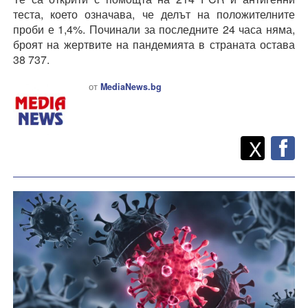
теста, което означава, че делът на положителните
проби е 1,4%. Починали за последните 24 часа няма,
броят на жертвите на пандемията в страната остава
38 737.
от
MediaNews.bg
Twitt
Споделете
X
F