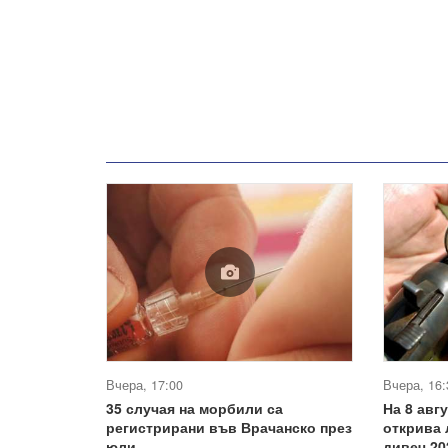
Вчера, 17:00
Вчера, 16:
35 случая на морбили са
На 8 авг
регистрирани във Врачанско през
открива 
юли
дивеч 20