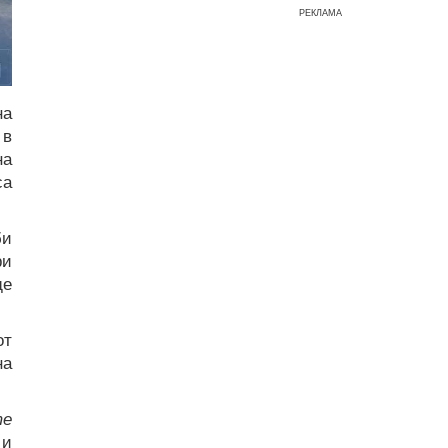
РЕКЛАМА
на
 в
на
са
би
ри
ще
от
на
те
 и