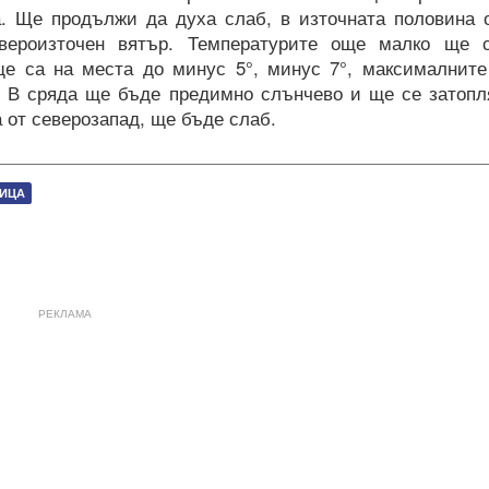
. Ще продължи да духа слаб, в източната половина 
вероизточен вятър. Температурите още малко ще 
е са на места до минус 5°, минус 7°, максималните
. В сряда ще бъде предимно слънчево и ще се затопл
 от северозапад, ще бъде слаб.
МИЦА
РЕКЛАМА