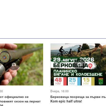
30
Вчера, 16:00
уст официално се
Берковица посреща за първи пъ
ловният сезон на пернат
Kom epic half ultra!
26