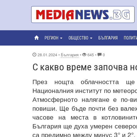
РЕГИОН
ОБЩЕСТВО
БЪЛГАРИЯ
ПОЛИТ
28.01.2024
•
България
•
645 •
0
С какво време започва н
През нощта облачността ще
Националния институт по метеоро
Атмосферното налягане е по-в
повиши. Ще бъде почти без валеж
часове на места в котловини
България ще духа умерен северо
са предимно между минус 3° и 2°, 