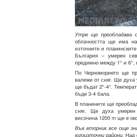
Утре ще преобладава о
облачността ще има на
източните и планинските
България – умерен сев
предимно между 1° и 6°, 
По Черноморието ще пр
валежи от сняг. Ще духа
ще бъдат 2°-4°. Температ
бъде 3-4 бала.
В планините ще преоблад
сняг. Ще духа умерен 
височина 1200 m ще е око
Във вторник все още зн
югоизточни райони.
Над 