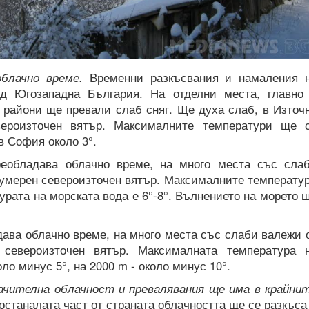
блачно време.
Временни разкъсвания и намаления 
д Югозападна България. На отделни места, главно
 райони ще превали слаб сняг. Ще духа слаб, в Източ
ероизточен вятър. Максималните температури ще 
в София около 3°.
еобладава облачно време, на много места със сла
 умерен североизточен вятър. Максималните температу
урата на морската вода е 6°-8°. Вълнението на морето 
ава облачно време, на много места със слаби валежи 
североизточен вятър. Максималната температура 
ло минус 5°, на 2000 m - около минус 10°.
ачителна облачност и превалявания ще има в крайни
останалата част от страната облачността ще се разкъса