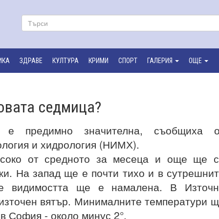
ИКА
ЗДРАВЕ
КУЛТУРА
КРИМИ
СПОРТ
ГАЛЕРИЯ
ОЩЕ
овата седмица?
 е предимно значителна, съобщиха о
логия и хидрология (НИМХ).
исоко от средното за месеца и още ще 
и. На запад ще е почти тихо и в сутрешни
те видимостта ще е намалена. В Източн
източен вятър. Минималните температури 
в София - около минус 2°.