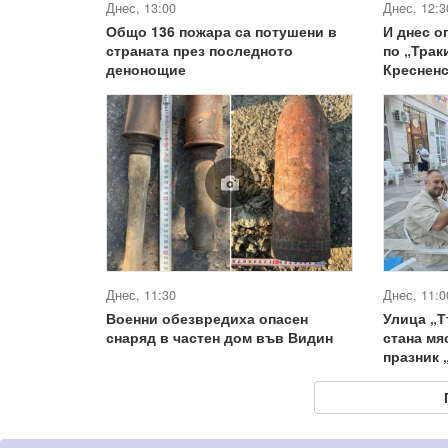
Днес, 13:00
Днес, 12:3
Общо 136 пожара са потушени в
И днес о
страната през последното
по „Трак
денонощие
Креснен
Днес, 11:30
Днес, 11:0
Военни обезвредиха опасен
Улица „Т
снаряд в частен дом във Видин
стана мя
празник 