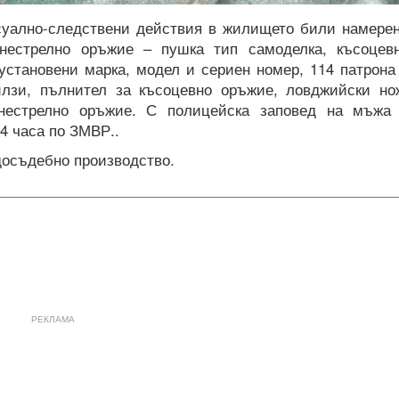
уално-следствени действия в жилището били намере
гнестрелно оръжие – пушка тип самоделка, късоцев
установени марка, модел и сериен номер, 114 патрона
илзи, пълнител за късоцевно оръжие, ловджийски но
гнестрелно оръжие. С полицейска заповед на мъжа
4 часа по ЗМВР..
досъдебно производство.
РЕКЛАМА