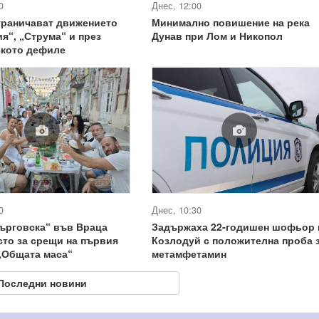
0
Днес, 12:00
граничават движението
Минимално повишение на река
ия“, „Струма“ и през
Дунав при Лом и Никопол
ското дефиле
0
Днес, 10:30
ърговска“ във Враца
Задържаха 22-годишен шофьор 
сто за срещи на първия
Козлодуй с положителна проба 
„Общата маса“
метамфетамин
Последни новини