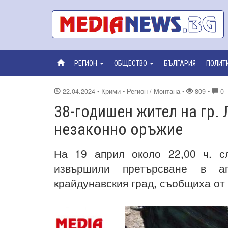
РЕГИОН
ОБЩЕСТВО
БЪЛГАРИЯ
ПОЛИТ
22.04.2024
•
Крими
• Регион /
Монтана
•
809 •
0
38-годишен жител на гр.
незаконно оръжие
На 19 април около 22,00 ч. с
извършили претърсване в ап
крайдунавския град, съобщиха от