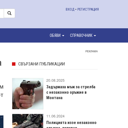
ВХОД
•
РЕГИСТРАЦИЯ
ОБЯВИ
СПРАВОЧНИК
РЕКЛАМА
а
СВЪРЗАНИ ПУБЛИКАЦИИ
20.08.2025
м
Задържаха мъж за стрелба
т
с незаконно оръжие в
Монтана
11.06.2024
Полицията иззе незаконно
оръжие, взривни