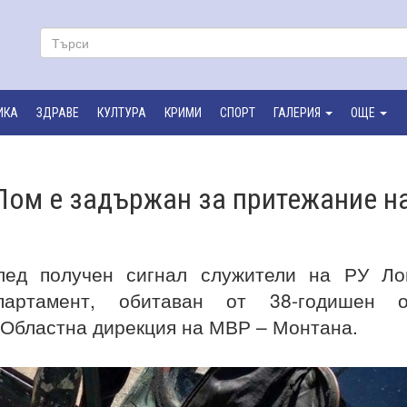
ИКА
ЗДРАВЕ
КУЛТУРА
КРИМИ
СПОРТ
ГАЛЕРИЯ
ОЩЕ
 Лом е задържан за притежание н
лед получен сигнал служители на РУ Ло
артамент, обитаван от 38-годишен о
 Областна дирекция на МВР – Монтана.