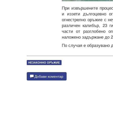
При извършените процес
и иззети дългоцевно о
огнестрелно оръжие с не
различен калибър, 23 г
части от разглобено о
наложено задържане до 2
По случая е образувано 
НЕЗАКОННО ОРЪЖИЕ
Добави коментар