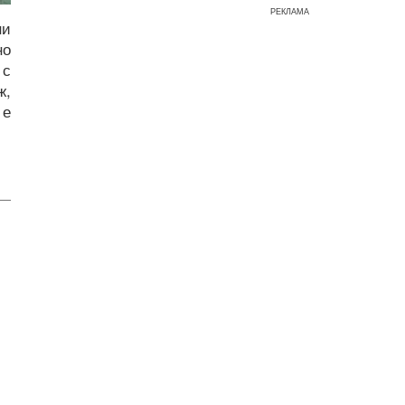
РЕКЛАМА
ни
но
 с
ж,
 е