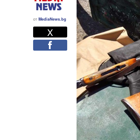
от
MediaNews.bg
Twitter
Споделете
X
Facebook