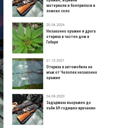
материали и боеприпаси в
ломско село
20.04.2024
Незаконно оръжие и дрога
откриха в частен дом в
Габаре
21.12.2021
Откриха в автомобила на
мъж от Челопек незаконно
оръжие
04.09.2020
Задържаха въоръжен до
зъби 69-годишен врачанин