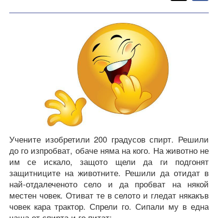
F
Учените изобретили 200 градусов спирт. Решили
до го изпробват, обаче няма на кого. На животно не
им се искало, защото щели да ги подгонят
защитниците на животните. Решили да отидат в
най-отдалеченото село и да пробват на някой
местен човек. Отиват те в селото и гледат някакъв
човек кара трактор. Спрели го. Сипали му в една
чаша от спирта и го питат: