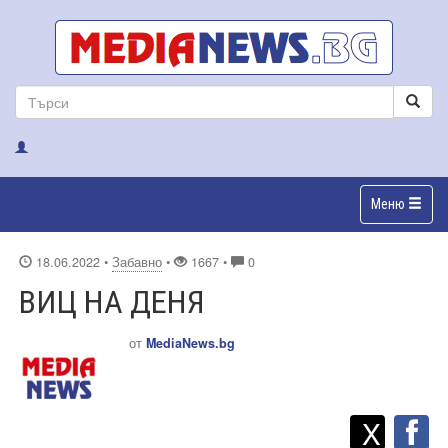
Меню
18.06.2022
•
Забавно
•
1667 •
0
ВИЦ НА ДЕНЯ
от
MediaNews.bg
Twitt
Споделете
X