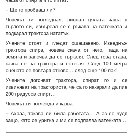
– Ще го пробваш ли?
Човекът ги погледнал, ливнал цялата чаша в
гърлото си, избърсал се с ръкава на ватенката и
подкарал трактора нататък.
Учените стоят и гледат ошашавено. Изведнъж
трактора спира, човека скача от него, пада на
земята и започва да се търкаля. След това става,
качва се на трактора и потегля. След 100 метра
сцената се повтаря отново… след още 100 пак!
Учените догонват трактора, спират го и се
извиняват на тракториста, че са го накарали да пие
200 градусов спирт…
Човекът ги поглежда и казва:
– Ахааа, такава ли била работата… А аз се чудя
защо, като се уригна и ми се подпалва ватенката…