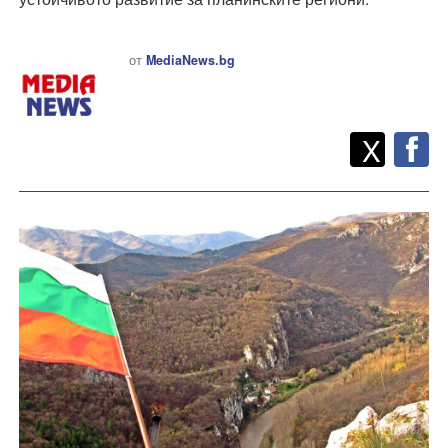
от
MediaNews.bg
Twitt
Споделете
X
F