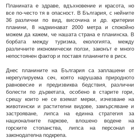
Планината е здраве, вдъхновение и красота, но
все по-често тя в опасност. В България, с нейните
36 различни по вид, височина и др. критерии
планини, 8 надминават 2000 метра и спокойно
можем да кажем, че нашата страна е планинска. В
борбата между туризма, екологията, между
различните икономически ползи, законът е много
непостоянен фактор и поставя планините в риск.
Днес планините на България са заплашени от
нерегулируема сеч, която нарушава природното
равновесиe и предизвиква бедствия, различни
болести по дърветата, особено в старите гори,
срещу които не се вземат мерки, изчезване на
животински и растителни видове, замърсяване и
застрояване, липса на единна стратегия за
националните паркове, влошено водене на
горските стопанства, липса на персонал и
законодателна подкрепа.