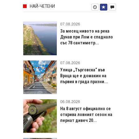
НАЙ-ЧЕТЕНИ
07.08.2026
За месец нивото на река
Дунав при Лом е спаднало
със 78 сантиметр...
07.08.2026
Улица „Търговска“ във
Враца щe е домакин на
първия в града празни...
06.08.2026
На 8 август официално се
открива ловният сезон на
пернат дивеч 20...