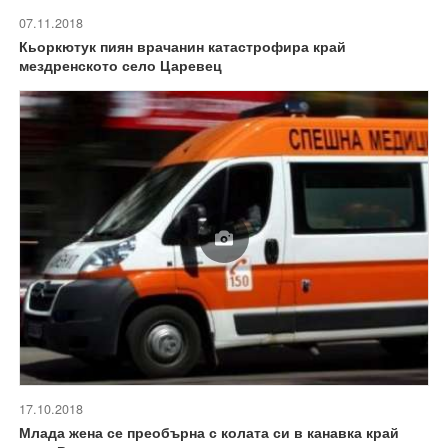
07.11.2018
Кьоркютук пиян врачанин катастрофира край
мездренското село Царевец
17.10.2018
Млада жена се преобърна с колата си в канавка край