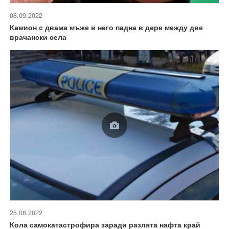
08.09.2022
Камион с двама мъже в него падна в дере между две
врачански села
25.08.2022
Кола самокатастрофира заради разлята нафта край