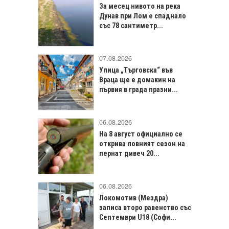
За месец нивото на река
Дунав при Лом е спаднало
със 78 сантиметр...
07.08.2026
Улица „Търговска“ във
Враца щe е домакин на
първия в града празни...
06.08.2026
На 8 август официално се
открива ловният сезон на
пернат дивеч 20...
06.08.2026
Локомотив (Мездра)
записа второ равенство със
Септември U18 (Софи...