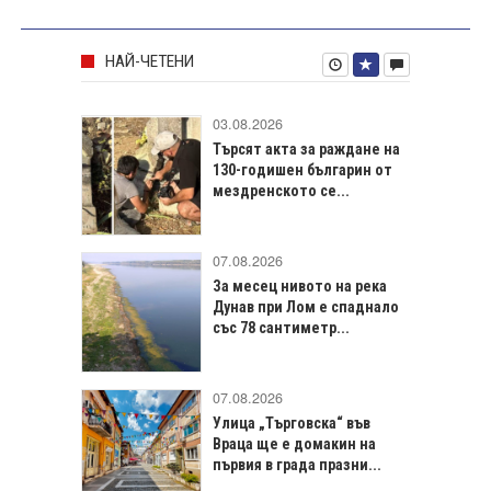
НАЙ-ЧЕТЕНИ
03.08.2026
Търсят акта за раждане на
130-годишен българин от
мездренското се...
07.08.2026
За месец нивото на река
Дунав при Лом е спаднало
със 78 сантиметр...
07.08.2026
Улица „Търговска“ във
Враца щe е домакин на
първия в града празни...