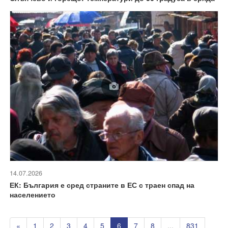
14.07.2026
ЕК: България е сред страните в ЕС с траен спад на
населението
«
1
2
3
4
5
6
7
8
...
831