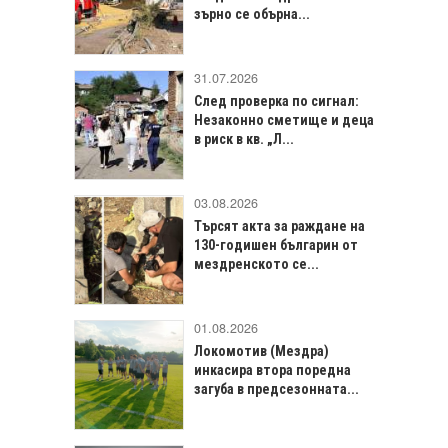
зърно се обърна...
31.07.2026
След проверка по сигнал:
Незаконно сметище и деца
в риск в кв. „Л...
03.08.2026
Търсят акта за раждане на
130-годишен българин от
мездренското се...
01.08.2026
Локомотив (Мездра)
инкасира втора поредна
загуба в предсезонната...