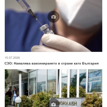
15.07.2026
СЗО: Намалява ваксинирането в страни като България