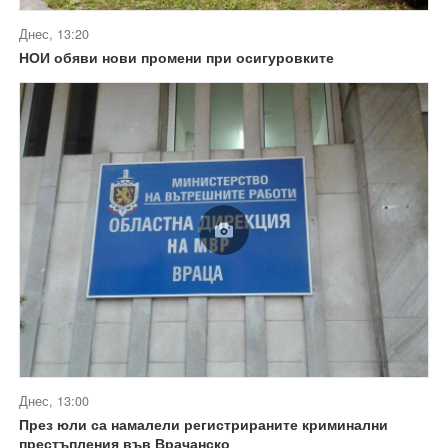
Днес, 13:20
НОИ обяви нови промени при осигуровките
Днес, 13:00
През юли са намалели регистрираните криминални
престъпления във Врачанско