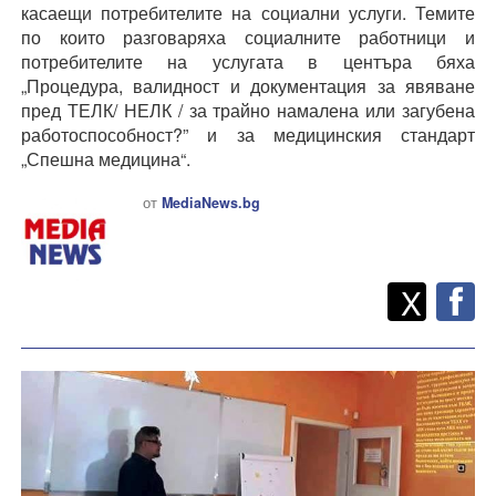
касаещи потребителите на социални услуги. Темите
по които разговаряха социалните работници и
потребителите на услугата в центъра бяха
„Процедура, валидност и документация за явяване
пред ТЕЛК/ НЕЛК / за трайно намалена или загубена
работоспособност?” и за медицинския стандарт
„Спешна медицина“.
от
MediaNews.bg
Twitt
Споделете
X
F