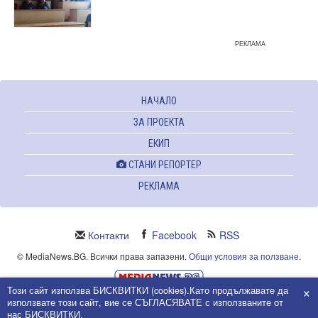
РЕКЛАМА
НАЧАЛО
ЗА ПРОЕКТА
ЕКИП
СТАНИ РЕПОРТЕР
РЕКЛАМА
Контакти
Facebook
RSS
© MediaNews.BG. Всички права запазени.
Общи условия за ползване
.
×
Този сайт използва БИСКВИТКИ (cookies).Като продължавате да
Powered and owned by Intersat Ltd.
използвате този сайт, вие се СЪГЛАСЯВАТЕ с използваните от
Собственост на Интерсат ООД.
нас БИСКВИТКИ.