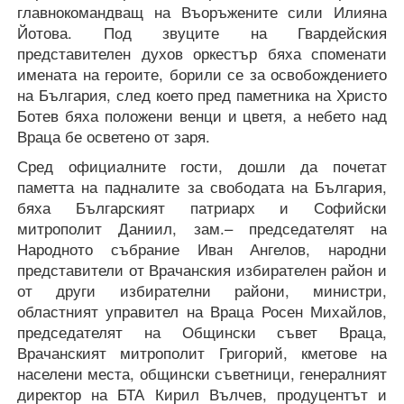
главнокомандващ на Въоръжените сили Илияна
Йотова. Под звуците на Гвардейския
представителен духов оркестър бяха споменати
имената на героите, борили се за освобождението
на България, след което пред паметника на Христо
Ботев бяха положени венци и цветя, а небето над
Враца бе осветено от заря.
Сред официалните гости, дошли да почетат
паметта на падналите за свободата на България,
бяха Българският патриарх и Софийски
митрополит Даниил, зам.– председателят на
Народното събрание Иван Ангелов, народни
представители от Врачанския избирателен район и
от други избирателни райони, министри,
областният управител на Враца Росен Михайлов,
председателят на Общински съвет Враца,
Врачанският митрополит Григорий, кметове на
населени места, общински съветници, генералният
директор на БТА Кирил Вълчев, продуцентът и