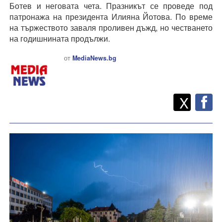
Ботев и неговата чета. Празникът се проведе под
патронажа на президента Илияна Йотова. По време
на тържеството заваля проливен дъжд, но честването
на годишнината продължи.
от
MediaNews.bg
Twitt
Споделете
X
F