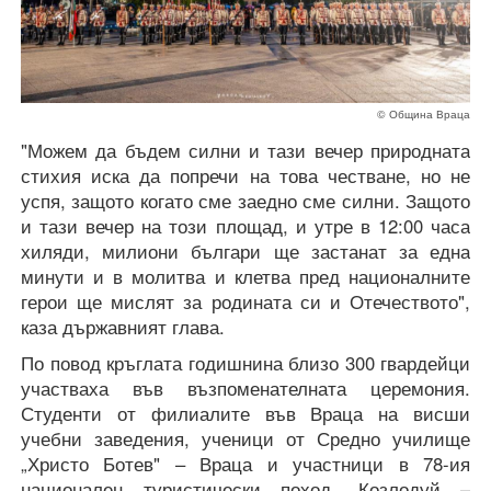
© Община Враца
"Можем да бъдем силни и тази вечер природната
стихия иска да попречи на това честване, но не
успя, защото когато сме заедно сме силни. Защото
и тази вечер на този площад, и утре в 12:00 часа
хиляди, милиони българи ще застанат за една
минути и в молитва и клетва пред националните
герои ще мислят за родината си и Отечеството",
каза държавният глава.
По повод кръглата годишнина близо 300 гвардейци
участваха във възпоменателната церемония.
Студенти от филиалите във Враца на висши
учебни заведения, ученици от Средно училище
„Христо Ботев" – Враца и участници в 78-ия
национален туристически поход „Козлодуй –