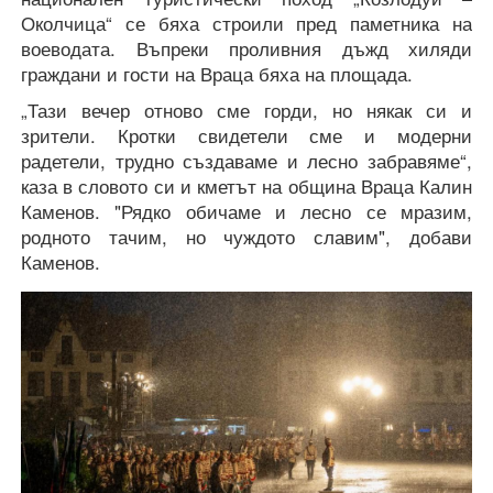
Околчица“ се бяха строили пред паметника на
воеводата. Въпреки проливния дъжд хиляди
граждани и гости на Враца бяха на площада.
„Тази вечер отново сме горди, но някак си и
зрители. Кротки свидетели сме и модерни
радетели, трудно създаваме и лесно забравяме“,
каза в словото си и кметът на община Враца Калин
Каменов. "Рядко обичаме и лесно се мразим,
родното тачим, но чуждото славим", добави
Каменов.