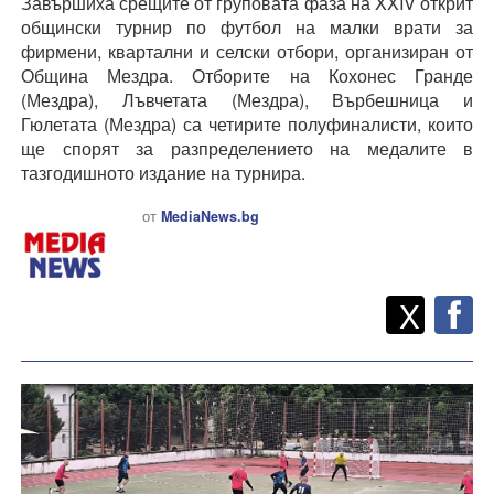
Завършиха срещите от груповата фаза на XXIV открит
общински турнир по футбол на малки врати за
фирмени, квартални и селски отбори, организиран от
Община Мездра. Отборите на Кохонес Гранде
(Мездра), Лъвчетата (Мездра), Върбешница и
Гюлетата (Мездра) са четирите полуфиналисти, които
ще спорят за разпределението на медалите в
тазгодишното издание на турнира.
от
MediaNews.bg
Twitt
Споделете
X
F