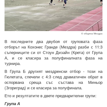
© община Мездра
В последните два двубоя от груповата фаза
отборът на Кохонес Гранде (Мездра) разби с 11:3
съперниците си от Стоун Дизайн (Крета) от Група
А, и се класира за полуфиналната фаза на
турнира.
В Група Б другият мездренски отбор - този на
Гюлетата, спечели с 4:3 след драматичен обрат в
оспорвана среща със състава на Миньор
(Згориград) и се класира за полуфинала.
Ето и резултатите в двете предварителни групи:
Група А