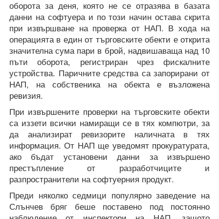
оборота за деня, която не се отразява в базата
данни на софтуера и по този начин остава скрита
при извършване на проверка от НАП. В хода на
операцията в един от търговските обекти е открита
значителна сума пари в брой, надвишаваща над 10
пъти оборота, регистриран чрез фискалните
устройства. Паричните средства са запорирани от
НАП, на собственика на обекта е възложена
ревизия.
При извършените проверки на търговските обекти
са иззети всички намиращи се в тях компютри, за
да анализират ревизорите наличната в тях
информация. От НАП ще уведомят прокуратурата,
ако бъдат установени данни за извършено
престъпление от разработчиците и
разпространители на софтуерния продукт.
Преди няколко седмици популярно заведение на
Слънчев бряг беше поставено под постоянно
наблюдение от инспектори на НАП, защото