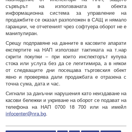
сървърът на използваната в обекта
информационна система за управление на
продажбите се оказал разположен в САЩ и нямало
гаранции, че отчетеният чрез софтуера оборот не е
манипулиран.
Срещу подправяне на данните в касовите апарати
експертите на НАП използват тактиката на т.нар
скрити покупки – при които инспекторът купува
стока или услуга без да се легитимира, а в някои
от следващите дни посещава търговския обект
явно и проверява дали продажбата е отразена с
точна сума, дата и час.
Сигнали за данъчни нарушения като неиздаване на
касови бележки и укриване на оборот се подават на
телефона на НАП 0700 18 700 или на имейл
infocenter@nra.bg
.