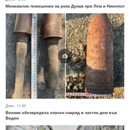
Минимално повишение на река Дунав при Лом и Никопол
Днес, 11:30
Военни обезвредиха опасен снаряд в частен дом във
Видин