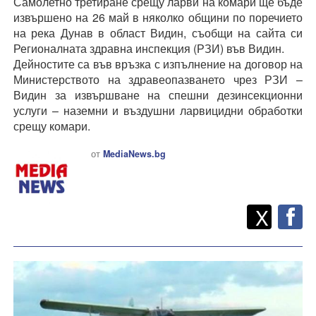
Самолетно третиране срещу ларви на комари ще бъде
извършено на 26 май в няколко общини по поречието
на река Дунав в област Видин, съобщи на сайта си
Регионалната здравна инспекция (РЗИ) във Видин.
Дейностите са във връзка с изпълнение на договор на
Министерството на здравеопазването чрез РЗИ –
Видин за извършване на спешни дезинсекционни
услуги – наземни и въздушни ларвицидни обработки
срещу комари.
от
MediaNews.bg
Twitt
Споделете
X
F