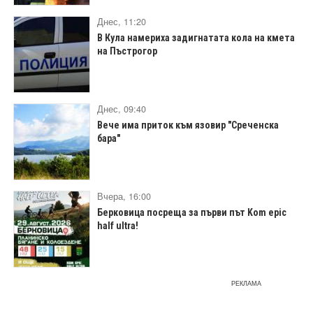
Днес, 11:20
В Кула намериха задигнатата кола на кмета
на Пъстрогор
Днес, 09:40
Вече има приток към язовир "Среченска
бара"
Вчера, 16:00
Берковица посреща за първи път Kom epic
half ultra!
РЕКЛАМА