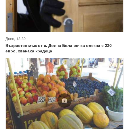
Днес, 13:30
Възрастен мъж от с. Долна Бела речка олекна с 220
евро, хванаха крадеца