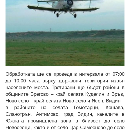
Обработката ще се проведе в интервала от 07:00
до 10:00 часа върху държавни територии извън
населените места. Третирани ще бъдат райони в
общините Брегово – край селата Куделин и Връв,
Ново село – край селата Ново село и Ясен, Видин –
в районите на селата Гомотарци, Кошава,
Сланотрън, Антимово, град Видин, каналите в
Южната промишлена зона в близост до село
Новоселци, както и от село Цар Симеоново до село