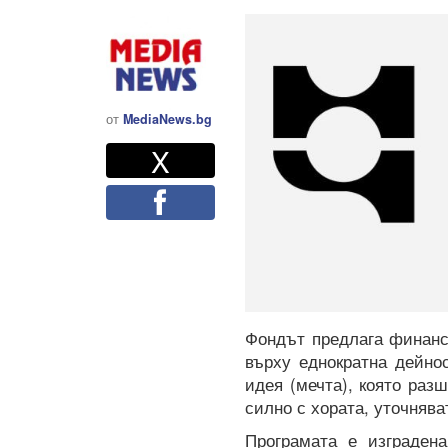
от
MediaNews.bg
Twitter
Споделете
X
Facebook
Фондът предлага финанси
върху еднократна дейно
идея (мечта), която раз
силно с хората, уточняват
Програмата е изградена 