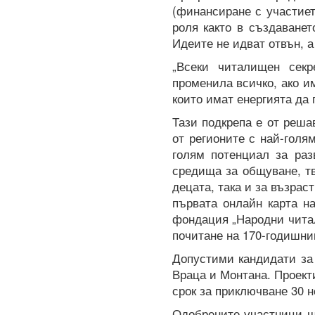
(финансиране с участиет
роля както в създаванет
Идеите не идват отвън, а
„Всеки читалищен секр
променила всичко, ако и
които имат енергията да 
Тази подкрепа е от реша
от регионите с най-голя
голям потенциал за раз
средища за общуване, тв
децата, така и за възрас
първата онлайн карта н
фондация „Народни чита
почитане на 170-годишни
Допустими кандидати за
Враца и Монтана. Проекти
срок за приключване 30 н
Одобрените участници щ