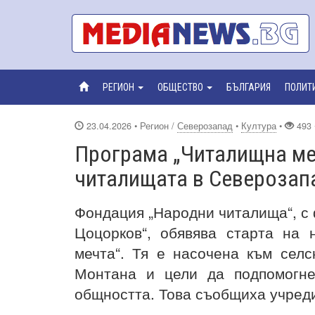
РЕГИОН
ОБЩЕСТВО
БЪЛГАРИЯ
ПОЛИТ
23.04.2026
• Регион /
Северозапад
•
Култура
•
493 
Програма „Читалищна ме
читалищата в Северозап
Фондация „Народни читалища“, с
Цоцорков“, обявява старта на
мечта“. Тя е насочена към сел
Монтана и цели да подпомогне
общността. Това съобщиха учред