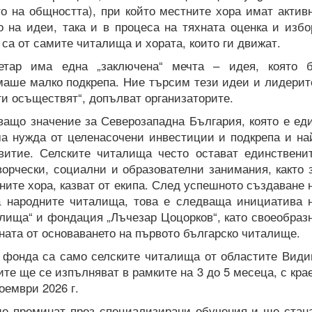
о на общността), при който местните хора имат актив
о на идеи, така и в процеса на тяхната оценка и избо
 са от самите читалища и хората, които ги движат.
етар има една „заключена“ мечта – идея, която 
маше малко подкрепа. Ние търсим тези идеи и лидерит
ги осъществят“, допълват организаторите.
ващо значение за Северозападна България, която е ед
ма нужда от целенасочени инвестиции и подкрепа и на
витие. Селските читалища често остават единствени
орчески, социални и образователни занимания, както 
тните хора, казват от екипа. След успешното създаване 
а народните читалища, това е следваща инициатива 
лища“ и фондация „Лъчезар Цоцорков“, като своеобраз
ната от основаването на първото българско читалище.
 фонда са само селските читалища от областите Види
те ще се изпълняват в рамките на 3 до 5 месеца, с кра
оември 2026 г.
е преминат през специализирани обучения и ще стан