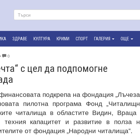
ИКА
ЗДРАВЕ
КУЛТУРА
КРИМИ
СПОРТ
ГАЛЕРИЯ
ОЩЕ
•
0
чта“ с цел да подпомогне
ада
 финансовата подкрепа на фондация „Лъчез
 новата пилотна програма Фонд „Читалищ
ските читалища в областите Видин, Враца
 техния капацитет и развитие в полза 
ителите от фондация „Народни читалища“.