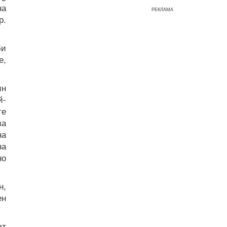
на
РЕКЛАМА
р.
би
е,
ин
й-
те
за
на
на
но
н,
ен
ат