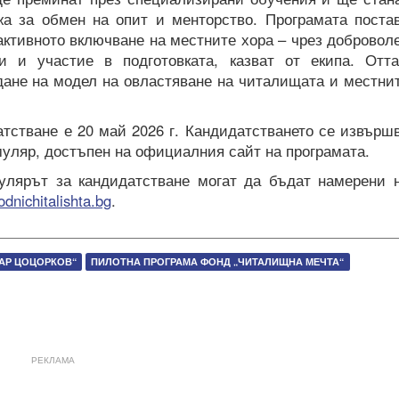
жа за обмен на опит и менторство. Програмата поста
активното включване на местните хора – чрез добровол
и и участие в подготовката, казват от екипа. Отт
дане на модел на овластяване на читалищата и местни
атстване е 20 май 2026 г. Кандидатстването се извърш
уляр, достъпен на официалния сайт на програмата.
лярът за кандидатстване могат да бъдат намерени 
odnichitalishta.bg
.
АР ЦОЦОРКОВ“
ПИЛОТНА ПРОГРАМА ФОНД „ЧИТАЛИЩНА МЕЧТА“
РЕКЛАМА