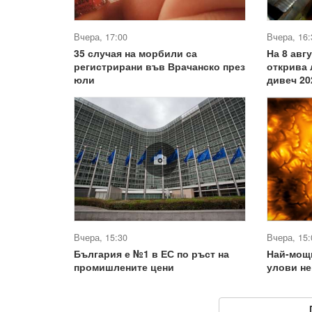
Вчера, 17:00
Вчера, 16:
35 случая на морбили са
На 8 авг
регистрирани във Врачанско през
открива 
юли
дивеч 20
Вчера, 15:30
Вчера, 15:
България е №1 в ЕС по ръст на
Най-мощ
промишлените цени
улови не