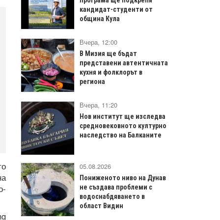
кандидат-студенти от
община Кула
Вчера, 12:00
В Мизия ще бъдат
представени автентичната
кухня и фолклорът в
региона
Вчера, 11:20
Нов институт ще изследва
средновековното културно
наследство на Балканите
то
05.08.2026
на
Пониженото ниво на Дунав
о-
не създава проблеми с
водоснабдяването в
област Видин
ng