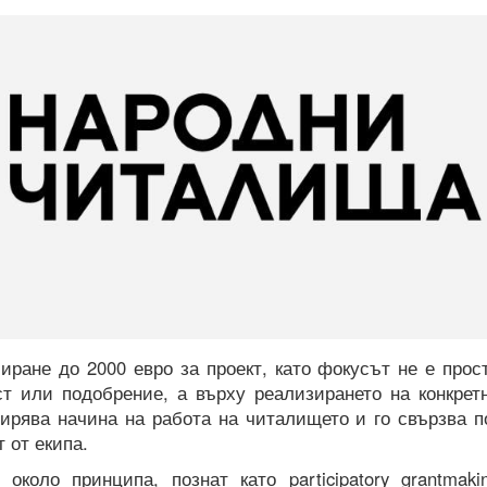
ране до 2000 евро за проект, като фокусът не е прос
ст или подобрение, а върху реализирането на конкрет
ширява начина на работа на читалището и го свързва п
 от екипа.
около принципа, познат като participatory grantmaki