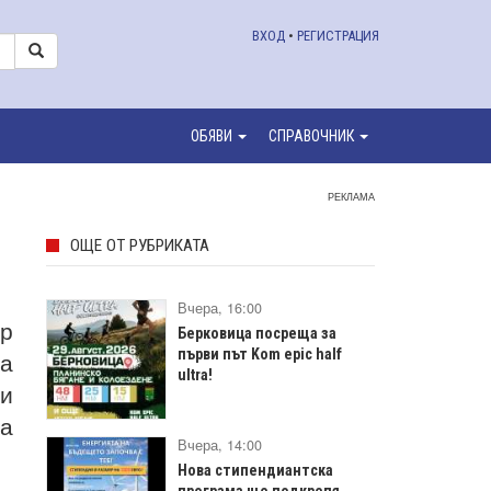
ВХОД
•
РЕГИСТРАЦИЯ
ОБЯВИ
СПРАВОЧНИК
РЕКЛАМА
ОЩЕ ОТ РУБРИКАТА
Вчера, 16:00
ар
Берковица посреща за
на
първи път Kom epic half
ultra!
 и
на
Вчера, 14:00
Нова стипендиантска
програма ще подкрепя