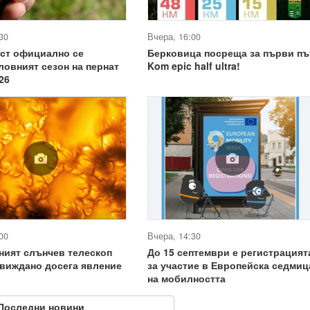
30
Вчера, 16:00
уст официално се
Берковица посреща за първи пъ
ловният сезон на пернат
Kom epic half ultra!
26
00
Вчера, 14:30
ният слънчев телескоп
До 15 септември е регистрацият
виждано досега явление
за участие в Европейска седмиц
на мобилността
Последни новини