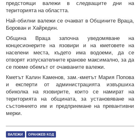
предстоящи валежи в следващите дни на
територията на областта.
Най-обилни валежи се очакват в Общините Враца,
Борован и Хайредин.
Община Враца започна уведомяване на
концесионерите на язовири и на кметовете на
населени места, където има водоеми, да се
отворят изпускателните кранове максимално, за да
се поеме обемът от очакваните валежи.
Кметът Калин Каменов, зам.-кметът Мария Попова
и експерти от администрацията извършиха
обиколка на язовирите, които се намират на
територията на общината, за установяване на
състоянието им и предприемане на превантивни
мерки.
ВАЛЕЖИ
ОРАНЖЕВ КОД