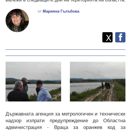
от
Марияна Гълъбова
Twitt
Споделете
X
F
Държавната агенция за метрологичен и технически
надзор изпрати предупреждение до Областна
администрация - Враца за оранжев код за