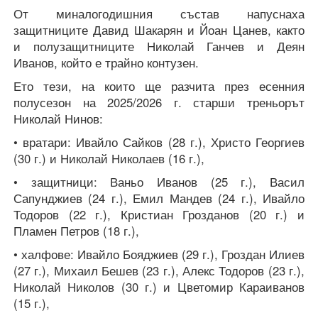
От миналогодишния състав напуснаха
защитниците Давид Шакарян и Йоан Цанев, както
и полузащитниците Николай Ганчев и Деян
Иванов, който е трайно контузен.
Ето тези, на които ще разчита през есенния
полусезон на 2025/2026 г. старши треньорът
Николай Нинов:
• вратари: Ивайло Сайков (28 г.), Христо Георгиев
(30 г.) и Николай Николаев (16 г.),
• защитници: Ваньо Иванов (25 г.), Васил
Сапунджиев (24 г.), Емил Мандев (24 г.), Ивайло
Тодоров (22 г.), Кристиан Грозданов (20 г.) и
Пламен Петров (18 г.),
• халфове: Ивайло Бояджиев (29 г.), Гроздан Илиев
(27 г.), Михаил Бешев (23 г.), Алекс Тодоров (23 г.),
Николай Николов (30 г.) и Цветомир Караиванов
(15 г.),