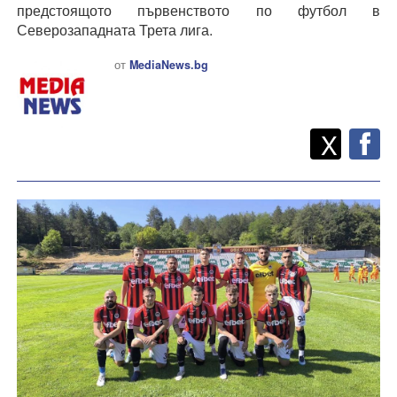
предстоящото първенството по футбол в
Северозападната Трета лига.
от
MediaNews.bg
Twitt
Споделете
X
F