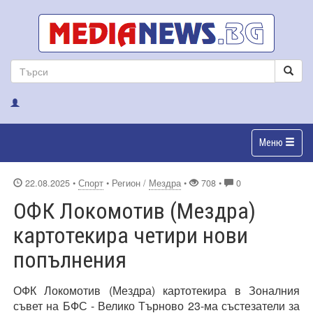
Меню
22.08.2025
•
Спорт
• Регион /
Мездра
•
708 •
0
ОФК Локомотив (Мездра)
картотекира четири нови
попълнения
ОФК Локомотив (Мездра) картотекира в Зоналния
съвет на БФС - Велико Търново 23-ма състезатели за