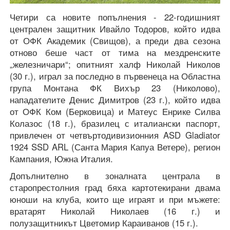
Четири са новите попълнения - 22-годишният
централен защитник Ивайло Тодоров, който идва
от ОФК Академик (Свищов), а преди два сезона
отново беше част от тима на мездренските
„железничари“; опитният халф Николай Николов
(30 г.), играл за последно в първенеца на Областна
група Монтана ФК Вихър 23 (Николово),
нападателите Денис Димитров (23 г.), който идва
от ОФК Ком (Берковица) и Матеус Енрике Силва
Колазос (18 г.), бразилец с италиански паспорт,
привлечен от четвъртодивизионния ASD Gladiator
1924 SSD ARL (Санта Мария Капуа Ветере), регион
Кампания, Южна Италия.
Допълнително в зоналната централа в
старопрестолния град бяха картотекирани двама
юноши на клуба, които ще играят и при мъжете:
вратарят Николай Николаев (16 г.) и
полузащитникът Цветомир Караиванов (15 г.).