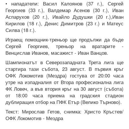
• нападатели: Васил Калоянов (37 г.), Сергей
Георгиев (33 г.), Валдемар Асенов (30 г.), Иван
Аспарухов (20 г.), Ивайло Дудушки (20 г.),Иван
Кирилов (18 г.), Денис Димитров (23 г.) и Матеус
Силва (18 г.).
Играещ помощник-треньор ще продължи да бъде
Сергей Георгиев, треньор на вратарите -
Венцислав Иванов, масажист - Иван Ванцов.
Шампионатът в Северозападната Трета лига ще
стартира тази събота, 23 август. В първия кръг
ОФК Локомотив (Мездра) гостува от 20:00 часа
утре на изпадналия от Втора професионална лига
ФК Ловеч, а във втория кръг на 30 август (събота)
от 18:00 часа приема на градския стадион
дублиращия отбор на ПФК Етър (Велико Търново).
Текст: Мирослав Гетов, снимка: Христо Кръстев/
ОФК Локомотив - Мездра