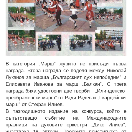
В категория „Марш” журито не присъди първа
награда. Втора награда се поделя между Николай
Луканов за марша „Българският дух непобедим” и
Елисавета Иванова за марш „Балкан”. С трета
награда бяха удостоени две творби - „Илинденско-
преображенски марш” от Ради Радев и „Гвардейски
марш” от Стефан Илиев.
В тазгодишното издание на конкурса, който е
съпътстващо събитие на Международните
празници на духовите оркестри „Дико Илиев”,
участваха 18 автори. Творбите пристигнаха от