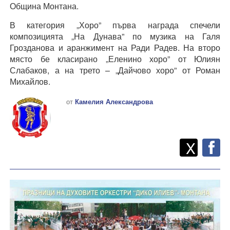
Община Монтана.
В категория „Хоро” първа награда спечели
композицията „На Дунава” по музика на Галя
Грозданова и аранжимент на Ради Радев. На второ
място бе класирано „Еленино хоро” от Юлиян
Слабаков, а на трето – „Дайчово хоро” от Роман
Михайлов.
от
Камелия Александрова
Twitt
Споделете
X
F