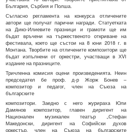
България, Сърбия и Полша.
Съгласно регламента на конкурса отличените
автори ще получат парични награди. Статуетката
на Дико-Илиевите празници и грамоти ще им
бъдат връчени на тържественото откриване на
фестивала, което ще състои на 8 юни 2018 г. в
Монтана. Творбите на отличените композитори ще
бъдат изпълнени от оркестри, участващи в ХVІ
издание на празниците.
Тричленна комисия оцени произведенията. Неин
председател бе проф. д-р Жорж Бонев –
композитор и педагог, член на Съюза на
българските
композитори. Заедно с него журираха Юли
Дамянов композитор, главен диригент на
Национален музикален театър „Стефан
Македонски, диригент на Софийски духов
оркестър, член на Съюза на българските