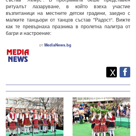
ритуалът лазаруване, в който взеха участие
възпитаници на местните детски градини, заедно с
малките танцьори от танцов състав "Радост“. Вижте
как те превърнаха празника в пролетна палитра от
багри и настроение:
от
MediaNews.bg
Twitt
Споделете
X
F