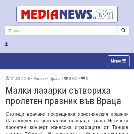
Меню
31.03.2018
• Регион /
Враца
•
2162 •
0
Малки лазарки сътвориха
пролетен празник във Враца
Стотици врачани посрещнаха християнския празник
Лазаровден на централния площад в града. Истински
пролетен концерт изнесоха играорците от Танцов
състав "Хемус“. В програмата беше представен