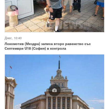
Днес, 10:40
Локомотив (Мездра) записа второ равенство със
Септември U18 (София) в контрола