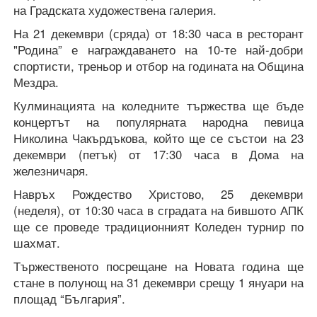
на Градската художествена галерия.
На 21 декември (сряда) от 18:30 часа в ресторант
"Родина” е награждаването на 10-те най-добри
спортисти, треньор и отбор на годината на Община
Мездра.
Кулминацията на коледните тържества ще бъде
концертът на популярната народна певица
Николина Чакърдъкова, който ще се състои на 23
декември (петък) от 17:30 часа в Дома на
железничаря.
Навръх Рождество Христово, 25 декември
(неделя), от 10:30 часа в сградата на бившото АПК
ще се проведе традиционният Коледен турнир по
шахмат.
Тържественото посрещане на Новата година ще
стане в полунощ на 31 декември срещу 1 януари на
площад “България”.