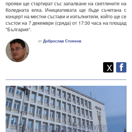
прояви ще стартират със запалване на светлините на
Коледната елха. Инициативата ще бъде съчетана с
концерт на местни състави и изпълнители, който ще се
състои на 7 декември (сряда) от 17:30 часа на площад
"България”.
от
Доброслав Стоянов
Twitt
Споделете
X
F