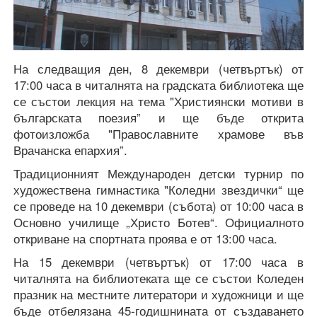
На следващия ден, 8 декември (четвъртък) от
17:00 часа в читалнята на градската библиотека ще
се състои лекция на тема "Християнски мотиви в
българската поезия” и ще бъде открита
фотоизложба "Православните храмове във
Врачанска епархия”.
Традиционният Международен детски турнир по
художествена гимнастика "Коледни звездички“ ще
се проведе на 10 декември (събота) от 10:00 часа в
Основно училище „Христо Ботев“. Официалното
откриване на спортната проява е от 13:00 часа.
На 15 декември (четвъртък) от 17:00 часа в
читалнята на библиотеката ще се състои Коледен
празник на местните литератори и художници и ще
бъде отбелязана 45-годишнината от създаването