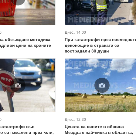
0
Днес, 14:00
за обсъждане методика
При катастрофи през последнот
едливи цени на храните
денонощие в страната са
пострадали 30 души
0
Днес, 12:30
 катастрофи във
Цената на нивите в община
о са намалели през юли,
Мездра е най-ниска в областта,