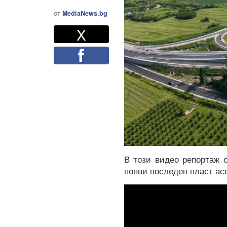
от
MediaNews.bg
Twitter
Споделете
X
Facebook
В този видео репортаж о
появи последен пласт ас