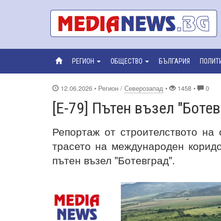
РЕГИОН
ОБЩЕСТВО
БЪЛГАРИЯ
ПОЛИТ
12.06.2026
• Регион /
Северозапад
•
1458 •
0
[Е-79] Пътен възел "Ботев
Репортаж от строителството на 
трасето на международен коридор
пътен възел "Ботевград".