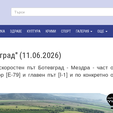
ИКА
ЗДРАВЕ
КУЛТУРА
КРИМИ
СПОРТ
ГАЛЕРИЯ
ОЩЕ
град" (11.06.2026)
скоростен път Ботевград - Мездра - част 
 [E-79] и главен път [I-1] и по конкретно 