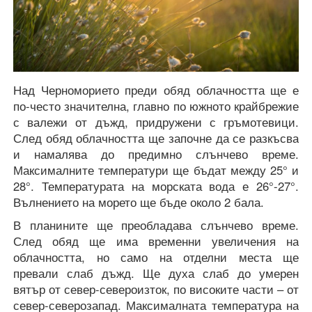
Над Черноморието преди обяд облачността ще е
по-често значителна, главно по южното крайбрежие
с валежи от дъжд, придружени с гръмотевици.
След обяд облачността ще започне да се разкъсва
и намалява до предимно слънчево време.
Максималните температури ще бъдат между 25° и
28°. Температурата на морската вода е 26°-27°.
Вълнението на морето ще бъде около 2 бала.
В планините ще преобладава слънчево време.
След обяд ще има временни увеличения на
облачността, но само на отделни места ще
превали слаб дъжд. Ще духа слаб до умерен
вятър от север-североизток, по високите части – от
север-северозапад. Максималната температура на