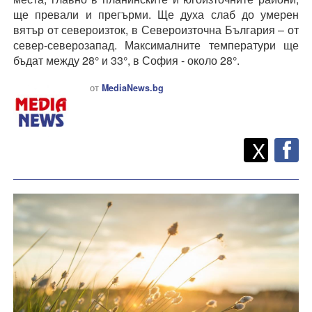
ще превали и прегърми. Ще духа слаб до умерен
вятър от североизток, в Североизточна България – от
север-северозапад. Максималните температури ще
бъдат между 28° и 33°, в София - около 28°.
от
MediaNews.bg
Twitt
Споделете
X
F