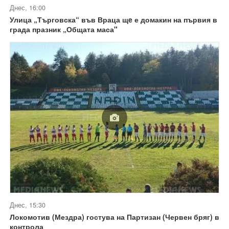
Днес, 16:00
Улица „Търговска“ във Враца щe е домакин на първия в
града празник „Общата маса"
Днес, 15:30
Локомотив (Мездра) гостува на Партизан (Червен бряг) в
контрола