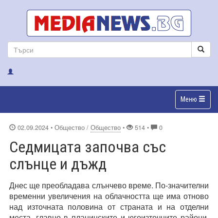
Меню
02.09.2024
• Общество /
Общество
•
514 •
0
Седмицата започва със
слънце и дъжд
Днес ще преобладава слънчево време. По-значителни
временни увеличения на облачността ще има отново
над източната половина от страната и на отделни
места, главно в планинските и югоизточните райони,